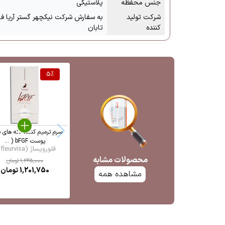
جنس محفظه
پلاستیکی
شرکت تولید
به سفارش شرکت نیکچهر گستر آریا فا
کننده
تابان
5
%
سرم ترمیم کننده لکه های 
پوست bFGF ( ...
فلورویساژ (fleurvisa ...
محصولات مشابه
1,265,000
تومان
1,201,750
تومان
مشاهده همه