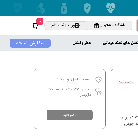
0
|
باشگاه مشتریان
ورود | ثبت نام
سفارش نسخه
کمل های کمک درمانی
عطر و ادکلن
ضمانت اصل بودن کالا
تایید و کنترل شده توسط دکتر
داروساز
ناموجود
وست در برابر
عد جوش