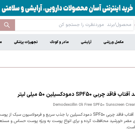
مکمل ورزشی
آرایشی
مادر و کودک
تجهیزات پزشکی
م
فاقد چربی SPF50 دمودکسیلین 50 میلی لیتر
Demodexcillin Oli Free SPF50 Sunscreen Crea
کرم ضد آفتاب فاقد چربی SPF۵۰ دمودکسیلین با جذب سریع و فرمولاسیون سبک از پ
ی مضر خورشید محافظت کرده و برای انواع پوست به ویژه پوست حساس و مست
است.