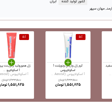
کشور تولید کننده
ایران
رمد, مهان سپهر
5
%
5
%
سفید
کرم ژل واریس ونوپلنت آ
ژل هموروئید ونوپلنت پرو
اسکولاپیوس
آ اسکولاپیو ...
آ اسکولاپیوس (Aescul ...
آ اسکولاپیوس (Aescul ...
1,633,500
تومان
1,633,500
تومان
1,551,825
تومان
1,551,825
تومان