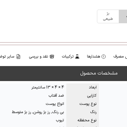
بژ
طبیعی
 مصرف
هشدارها
ترکیبات
نقد و بررسی
سایر توض
مشخصات محصول
ابعاد
4 × 4 × 13 سانتیمتر
کارایی
ضد آفتاب
نوع پوست
انواع پوست
رنگ
بی رنگ, رز بژ روشن, رز بژ متوسط
نوع محفظه
تیوب