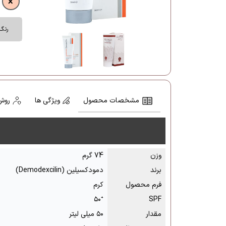
رنگ
مشخصات محصول
ویژگی ها
روش
وزن
74 گرم
برند
دمودکسیلین (Demodexcilin)
فرم محصول
کرم
⁺۵۰
SPF
مقدار
۵۰ میلی لیتر