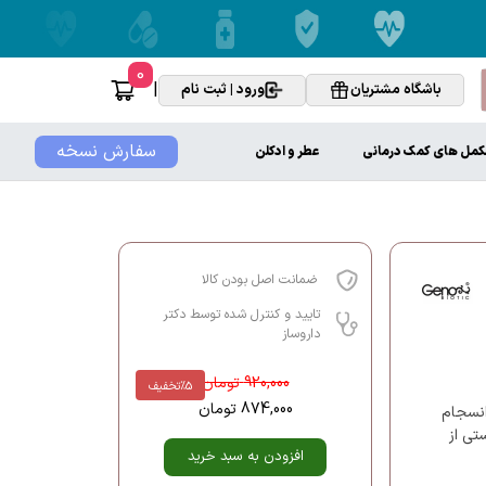
0
|
باشگاه مشتریان
ورود | ثبت نام
سفارش نسخه
کمل های کمک درمانی
عطر و ادکلن
ضمانت اصل بودن کالا
تایید و کنترل شده توسط دکتر
داروساز
920,000
تومان
%5
تخفیف
874,000
تومان
و انسجام
تی از
افزودن به سبد خرید