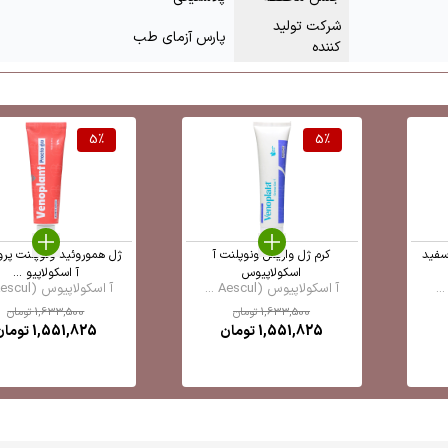
شرکت تولید
پارس آزمای طب
کننده
5
%
5
%
سفید
کرم ژل واریس ونوپلنت آ
ژل هموروئید ونوپلنت پرو
اسکولاپیوس
آ اسکولاپیو ...
آ اسکولاپیوس (Aescul ...
آ اسکولاپیوس (Aescul ...
1,633,500
تومان
1,633,500
تومان
1,551,825
تومان
1,551,825
تومان