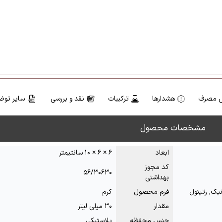
 مصرف
هشدارها
ترکیبات
نقد و بررسی
سایر توض
مشخصات محصول
ابعاد
۶ × ۶ × ۱۰ سانتیمتر
کد مجوز
۵۶/۳۰۶۳۰
بهداشتی
نیک, رتینول
فرم محصول
کرم
مقدار
۳۰ میلی لیتر
جنس محفظه
پلاستیکی