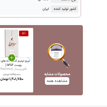
کشور تولید کننده
ایران
5
%
سرم ترمیم کننده لکه های 
پوست bFGF ( ...
فلورویساژ (fleurvisa ...
محصولات مشابه
1,265,000
تومان
1,201,750
تومان
مشاهده همه