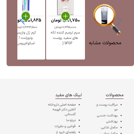
1,201,750
تومان
1,551,825
تومان
5
1,265,000
تومان
1,633,500
تومان
سرم ترمیم کننده لکه
کرم ژل واریس
ژل
های سفید پوست
ونوپلنت آ
پ
محصولات مشابه
bFGF ( ...
اسکولاپیوس
محصولات
لینک های مفید
مراقبت پوست و
صفحه اصلی
داروخانه
مو
آنلاین دکتر فهیمه
گلستانی
بهداشت جنسی
درباره ما
بهداشتی
قوانین و مقررات
مکمل غذایی
راهنمای خرید از
مکمل ورزشی