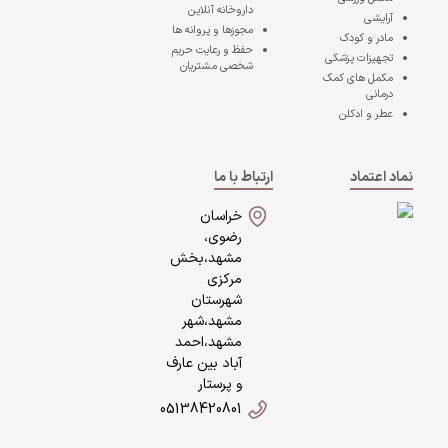
داروخانه آنلاین
آرایشی
مجوزها و پروانه ها
مادر و کودک
حفظ و رعایت حریم
تجهیزات پزشکی
شخصی مشتریان
مکمل های کمک
درمانی
عطر و ادکلن
نماد اعتماد
ارتباط با ما
خراسان
رضوی،
مشهد،بخش
مرکزی
شهرستان
مشهد،شهر
مشهد،احمد
آباد بین عارف
و پرستار
05138420801