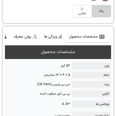
بژ
رنگ
طلایی
مشخصات محصول
ویژگی ها
روش مصرف
ت
مشخصات محصول
وزن
53 گرم
ابعاد
5 × 4 × 13 سانتیمتر
برند
سی بی پاریس (CB Paris)
کارایی
بی بی کرم, مرطوب کننده
ویتامین ها
A, B۳
نوع پوست
پوست چرب