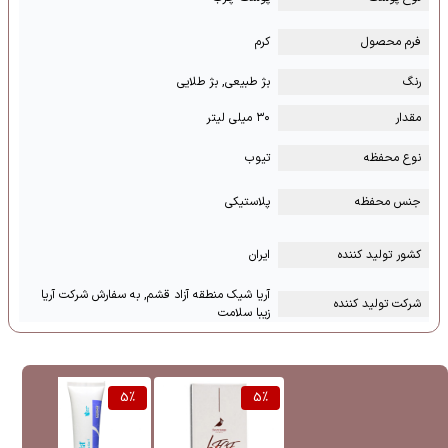
فرم محصول
کرم
رنگ
بژ طبیعی, بژ طلایی
مقدار
۳۰ میلی لیتر
نوع محفظه
تیوب
جنس محفظه
پلاستیکی
کشور تولید کننده
ایران
آریا شیک منطقه آزاد قشم, به سفارش شرکت آریا
شرکت تولید کننده
زیبا سلامت
%
5
%
5
%