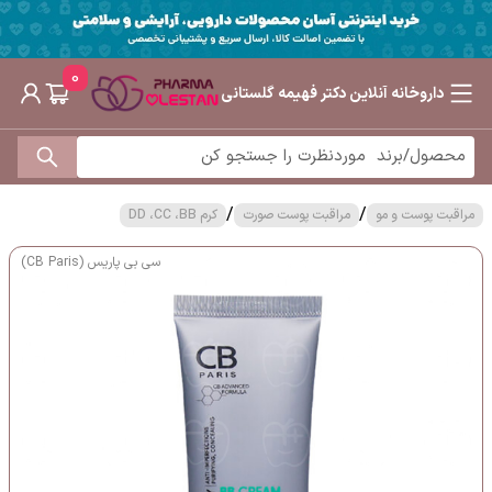
0
داروخانه آنلاین دکتر فهیمه گلستانی
/
/
مراقبت پوست و مو
مراقبت پوست صورت
کرم DD ،CC ،BB
سی بی پاریس (CB Paris)