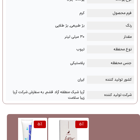
فرم محصول
کرم
رنگ
بژ طبیعی, بژ طلایی
مقدار
۳۰ میلی لیتر
نوع محفظه
تیوب
جنس محفظه
پلاستیکی
کشور تولید کننده
ایران
آریا شیک منطقه آزاد قشم, به سفارش شرکت آریا
شرکت تولید کننده
زیبا سلامت
%
5
%
5
%