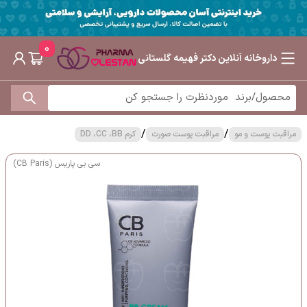
0
داروخانه آنلاین دکتر فهیمه گلستانی
/
/
مراقبت پوست و مو
مراقبت پوست صورت
کرم DD ،CC ،BB
سی بی پاریس (CB Paris)