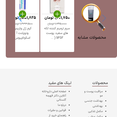
1,201,750
تومان
1,551,825
تومان
5
1,265,000
تومان
1,633,500
تومان
سرم ترمیم کننده لکه
کرم ژل واریس
ژل
های سفید پوست
ونوپلنت آ
پ
محصولات مشابه
bFGF ( ...
اسکولاپیوس
محصولات
لینک های مفید
مراقبت پوست و
صفحه اصلی
داروخانه
مو
آنلاین دکتر فهیمه
گلستانی
بهداشت جنسی
درباره ما
بهداشتی
قوانین و مقررات
مکمل غذایی
راهنمای خرید از
مکمل ورزشی