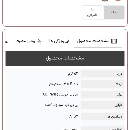
بژ
رنگ
طبیعی
مشخصات محصول
ویژگی ها
روش مصرف
ت
مشخصات محصول
وزن
53 گرم
ابعاد
5 × 4 × 13 سانتیمتر
برند
سی بی پاریس (CB Paris)
کارایی
بی بی کرم, مرطوب کننده
ویتامین ها
A, B۳
نوع پوست
پوست چرب