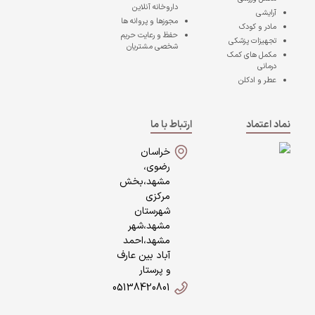
داروخانه آنلاین
آرایشی
مجوزها و پروانه ها
مادر و کودک
حفظ و رعایت حریم
تجهیزات پزشکی
شخصی مشتریان
مکمل های کمک
درمانی
عطر و ادکلن
نماد اعتماد
ارتباط با ما
خراسان
رضوی،
مشهد،بخش
مرکزی
شهرستان
مشهد،شهر
مشهد،احمد
آباد بین عارف
و پرستار
05138420801