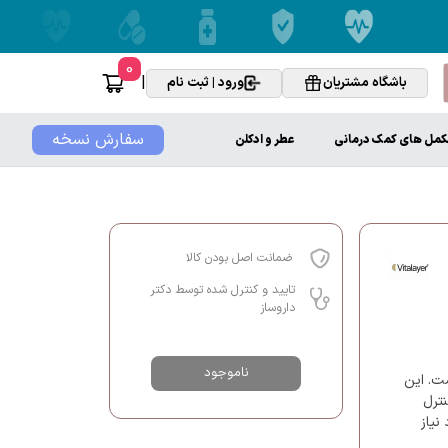
0
|
باشگاه مشتریان
ورود | ثبت نام
سفارش نسخه
کمل های کمک درمانی
عطر و ادکلن
ضمانت اصل بودن کالا
تایید و کنترل شده توسط دکتر
داروساز
ناموجود
ت. این
نترل
نیاز