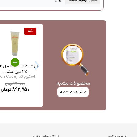
5
%
ژل شوینده پوست نرمال تا
125 میل اسک ...
اسکین کد (Skin Code)
محصولات مشابه
941,000
تومان
893,950
تومان
مشاهده همه