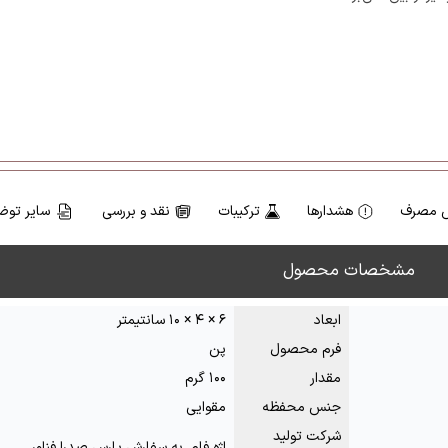
 مصرف
هشدارها
ترکیبات
نقد و بررسی
سایر توض
مشخصات محصول
ابعاد
۶ × ۴ × ۱۰ سانتیمتر
فرم محصول
پن
مقدار
۱۰۰ گرم
جنس محفظه
مقوایی
شرکت تولید
اژه فام, به سفارش پارس صدرا فناور