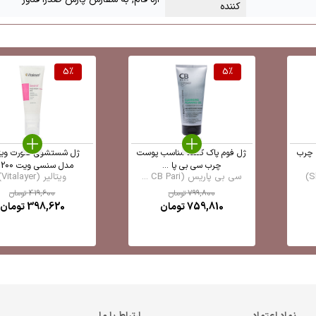
کننده
5
%
5
%
 چرب
ژل فوم پاک کننده مناسب پوست
ژل شستشوی صورت ویتا
چرب سی بی پا ...
مدل سنسی ویت 200 ...
سی بی پاریس (CB Pari ...
ویتالیر (Vitalayer)
799,800
تومان
419,600
تومان
759,810
تومان
398,620
تومان