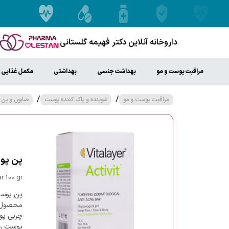
داروخانه آنلاین دکتر فهیمه گلستانی
مراقبت پوست و مو
بهداشت جنسی
بهداشتی
مکمل غذایی
/
/
مراقبت پوست و مو
شوینده و پاک کننده پوست
صابون و پن
پن پوست
r 100 gr
پن پوست
محصول از
چربی پو
پوست را 