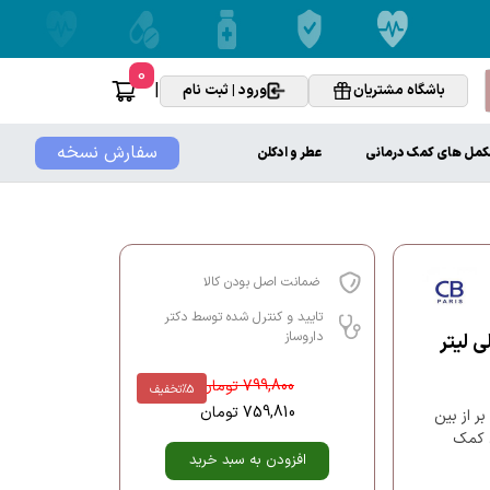
0
|
باشگاه مشتریان
ورود | ثبت نام
سفارش نسخه
کمل های کمک درمانی
عطر و ادکلن
ضمانت اصل بودن کالا
تایید و کنترل شده توسط دکتر
داروساز
799,800
تومان
%5
تخفیف
759,810
تومان
ر از بین
ن کمک
افزودن به سبد خرید