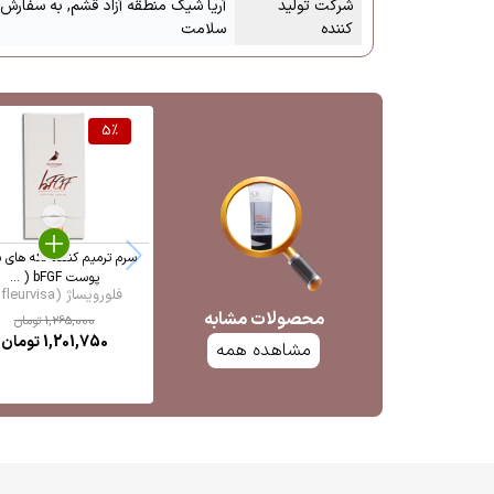
شرکت تولید
آریا شیک منطقه آزاد قشم, به سفارش ش
کننده
سلامت
5
%
سرم ترمیم کننده لکه های 
پوست bFGF ( ...
فلورویساژ (fleurvisa ...
محصولات مشابه
1,265,000
تومان
1,201,750
تومان
مشاهده همه