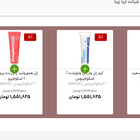
رکت آریا زیبا
5
%
5
%
سفید
کرم ژل واریس ونوپلنت آ
ژل هموروئید ونوپلنت پرو
اسکولاپیوس
آ اسکولاپیو ...
آ اسکولاپیوس (Aescul ...
آ اسکولاپیوس (Aescul ...
1,633,500
تومان
1,633,500
تومان
1,551,825
تومان
1,551,825
تومان