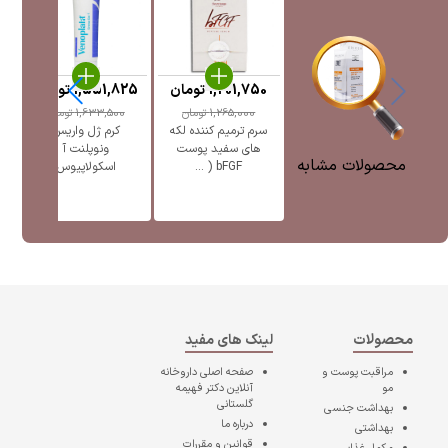
1,201,750
تومان
1,551,825
تومان
5
1,265,000
تومان
1,633,500
تومان
سرم ترمیم کننده لکه
کرم ژل واریس
ژل
های سفید پوست
ونوپلنت آ
پ
محصولات مشابه
bFGF ( ...
اسکولاپیوس
محصولات
لینک های مفید
مراقبت پوست و
صفحه اصلی
داروخانه
مو
آنلاین دکتر فهیمه
گلستانی
بهداشت جنسی
درباره ما
بهداشتی
قوانین و مقررات