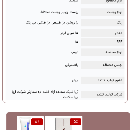
فرم محصول
فلوئید
نوع پوست
پوست چرب, پوست مختلط
رنگ
بژ روشن, بژ طبیعی, بژ طلایی, بی رنگ
مقدار
۵۰ میلی لیتر
۵۰
SPF
نوع محفظه
تیوب
جنس محفظه
پلاستیکی
کشور تولید کننده
ایران
آریا شیک منطقه آزاد قشم, به سفارش شرکت آریا
شرکت تولید کننده
زیبا سلامت
%
5
%
5
%