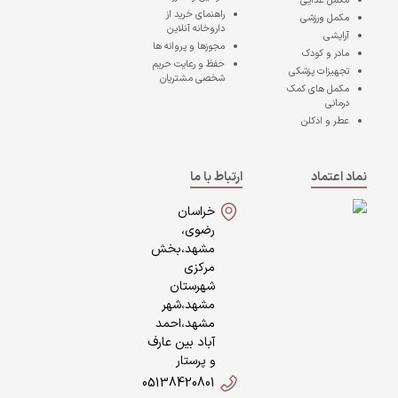
مکمل غذایی
راهنمای خرید از
مکمل ورزشی
داروخانه آنلاین
آرایشی
مجوزها و پروانه ها
مادر و کودک
حفظ و رعایت حریم
تجهیزات پزشکی
شخصی مشتریان
مکمل های کمک
درمانی
عطر و ادکلن
نماد اعتماد
ارتباط با ما
خراسان
رضوی،
مشهد،بخش
مرکزی
شهرستان
مشهد،شهر
مشهد،احمد
آباد بین عارف
و پرستار
05138420801