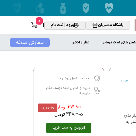
0
|
باشگاه مشتریان
ورود | ثبت نام
سفارش نسخه
کمل های کمک درمانی
عطر و ادکلن
ضمانت اصل بودن کالا
تایید و کنترل شده توسط دکتر
داروساز
471,900
تومان
%5
تخفیف
448,305
تومان
از بدن
تر به
افزودن به سبد خرید