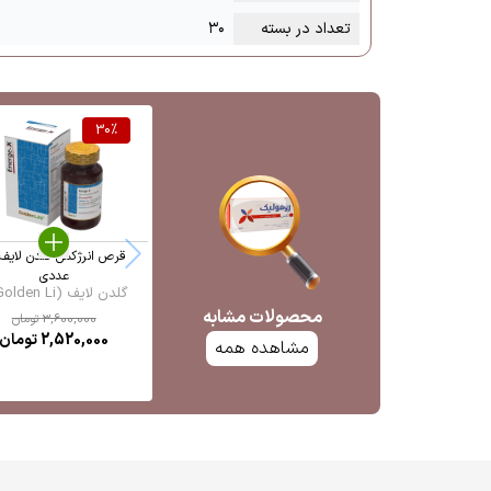
تعداد در بسته
۳۰
30
%
عددی
گلدن لایف (Golden Li ...
محصولات مشابه
3,600,000
تومان
2,520,000
تومان
مشاهده همه