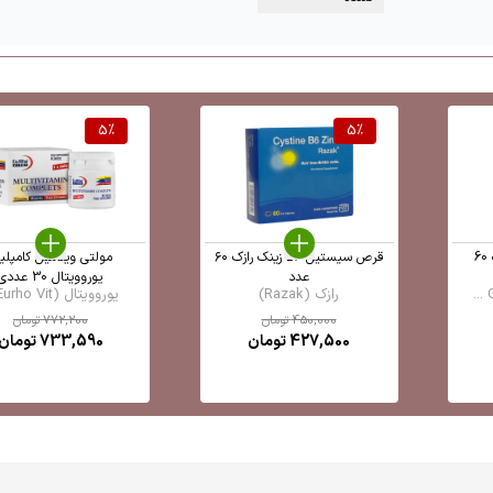
5
%
5
%
قرص انرژکس گلدن لایف 60
قرص سیستین B6 زینک رازک ۶۰
مولتی ویتامین کامپلی
عدد
یوروویتال 30 عددی
رازک (Razak)
یوروویتال (Eurho Vit ...
450,000
تومان
772,200
تومان
427,500
تومان
733,590
تومان