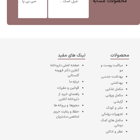
محصولات مشابه
میل اسک ...
سی بی پا ...
محصولات
لینک های مفید
مراقبت پوست و
صفحه اصلی
داروخانه
مو
آنلاین دکتر فهیمه
گلستانی
بهداشت جنسی
درباره ما
بهداشتی
قوانین و مقررات
مکمل غذایی
راهنمای خرید از
مکمل ورزشی
داروخانه آنلاین
آرایشی
مجوزها و پروانه ها
مادر و کودک
حفظ و رعایت حریم
تجهیزات پزشکی
شخصی مشتریان
مکمل های کمک
درمانی
عطر و ادکلن