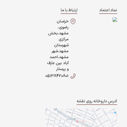
نماد اعتماد
ارتباط با ما
خراسان
رضوی،
مشهد،بخش
مرکزی
شهرستان
مشهد،شهر
مشهد،احمد
آباد بین عارف
و پرستار
05138420801
آدرس داروخانه روی نقشه