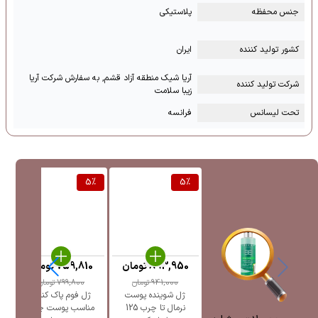
جنس محفظه
پلاستیکی
کشور تولید کننده
ایران
آریا شیک منطقه آزاد قشم, به سفارش شرکت آریا
شرکت تولید کننده
زیبا سلامت
تحت لیسانس
فرانسه
%
5
%
5
%
893,950
تومان
759,810
تومان
941,000
تومان
799,800
تومان
ژل شوینده پوست
ژل فوم پاک کننده
ژ
نرمال تا چرب 125
مناسب پوست چرب