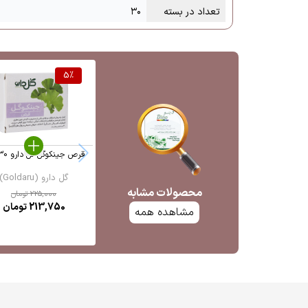
تعداد در بسته
۳۰
5
%
قرص جینکوگل گل دارو 30 عدد
گل دارو (Goldaru)
محصولات مشابه
225,000
تومان
213,750
تومان
مشاهده همه