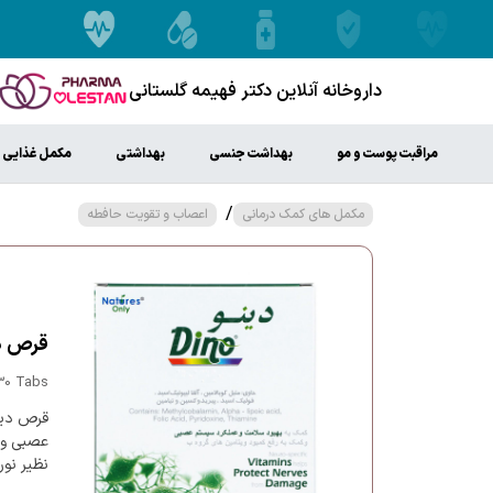
داروخانه آنلاین دکتر فهیمه گلستانی
مراقبت پوست و مو
بهداشت جنسی
بهداشتی
مکمل غذایی
/
مکمل های کمک درمانی
اعصاب و تقویت حافطه
قرص دینو
30 Tabs
قرص دین
عصبی و 
نظیر نور