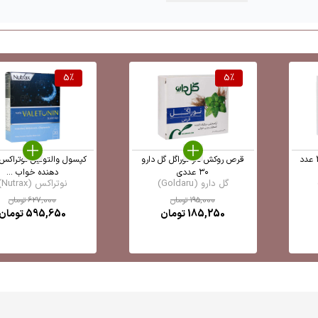
5
%
5
%
قرص روکش ‎دار نوراگل گل دارو
کپسول والتونین نوتراکس 
۳۰ عددی
دهنده خواب ...
گل دارو (Goldaru)
نوتراکس (Nutrax)
195,000
تومان
627,000
تومان
185,250
تومان
595,650
تومان