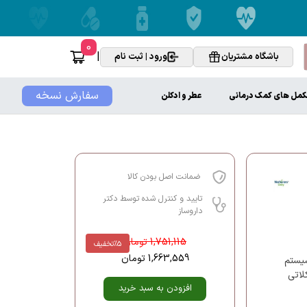
0
|
باشگاه مشتریان
ورود | ثبت نام
سفارش نسخه
کمل های کمک درمانی
عطر و ادکلن
ضمانت اصل بودن کالا
تایید و کنترل شده توسط دکتر
داروساز
1,751,115
تومان
%5
تخفیف
1,663,559
تومان
سیستم
لاتی
افزودن به سبد خرید