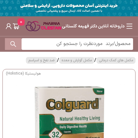
0
داروخانه آنلاین دکتر فهیمه گلستانی
/
/
مکمل های کمک درمانی
مکمل گوارش و معده
ضد نفخ و اسپاسم
هولیستیکا (Holistica)