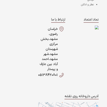
عطر و ادکلن
نماد اعتماد
ارتباط با ما
خراسان
رضوی،
مشهد،بخش
مرکزی
شهرستان
مشهد،شهر
مشهد،احمد
آباد بین عارف
و پرستار
05138420801
آدرس داروخانه روی نقشه