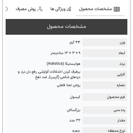
مشخصات محصول
ویژگی ها
روش مصرف
ه
مشخصات محصول
وزن
۴۴ گرم
ابعاد
۹ × ۳ × ۱۳ سانتیمتر
برند
هولیستیکا (Holistica)
برطرف کردن اختلالات گوارشی, رفع دل درد و
کارایی
دردهای شکمی (گریپ), ضد نفخ
عصاره
روغن نعنا فلفلی
فرم محصول
کپسول
رده سنی
بزرگسالان
مقدار
۳۲ عدد
نوع محفظه
جعبه