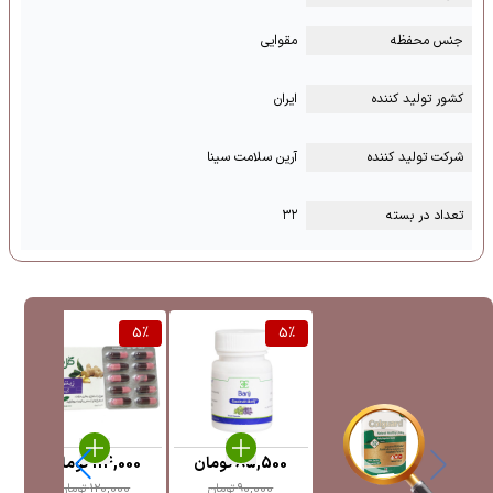
جنس محفظه
مقوایی
کشور تولید کننده
ایران
شرکت تولید کننده
آرین سلامت سینا
تعداد در بسته
۳۲
%
5
%
5
%
85,500
تومان
114,000
تومان
6
90,000
تومان
120,000
تومان