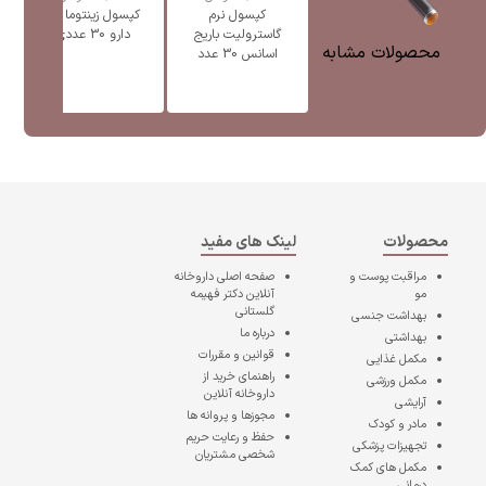
کپسول نرم
کپسول زینتوما گل
گاسترولیت باریج
دارو 30 عددی
محصولات مشابه
اسانس 30 عدد
محصولات
لینک های مفید
مراقبت پوست و
صفحه اصلی
داروخانه
مو
آنلاین دکتر فهیمه
گلستانی
بهداشت جنسی
درباره ما
بهداشتی
قوانین و مقررات
مکمل غذایی
راهنمای خرید از
مکمل ورزشی
داروخانه آنلاین
آرایشی
مجوزها و پروانه ها
مادر و کودک
حفظ و رعایت حریم
تجهیزات پزشکی
شخصی مشتریان
مکمل های کمک
درمانی