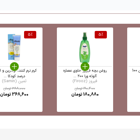
5
%
5
%
کرم اوسرین 3 درصد اورلین 100
روغن بچه فیروز حاوی عصاره
آلوئه ورا ۲۰۰ ...
درصد کودکا ...
فیروز (Firooz)
ثمین (Samin)
190,400
تومان
388,000
تومان
180,880
تومان
368,600
تومان