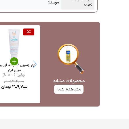
موستلا
کننده
5
%
میلی لیتر
اورلین (Urelin)
محصولات مشابه
326,000
تومان
309,700
تومان
مشاهده همه