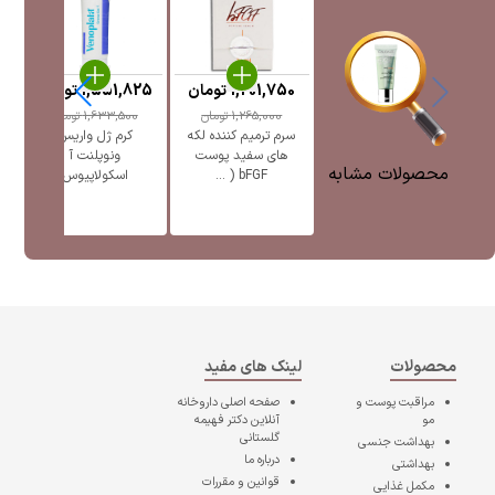
1,201,750
تومان
1,551,825
تومان
5
1,265,000
تومان
1,633,500
تومان
سرم ترمیم کننده لکه
کرم ژل واریس
ژل
های سفید پوست
ونوپلنت آ
پ
محصولات مشابه
bFGF ( ...
اسکولاپیوس
محصولات
لینک های مفید
مراقبت پوست و
صفحه اصلی
داروخانه
مو
آنلاین دکتر فهیمه
گلستانی
بهداشت جنسی
درباره ما
بهداشتی
قوانین و مقررات
مکمل غذایی