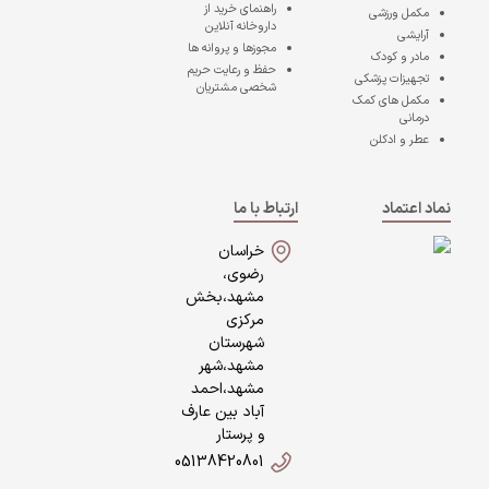
راهنمای خرید از
مکمل ورزشی
داروخانه آنلاین
آرایشی
مجوزها و پروانه ها
مادر و کودک
حفظ و رعایت حریم
تجهیزات پزشکی
شخصی مشتریان
مکمل های کمک
درمانی
عطر و ادکلن
نماد اعتماد
ارتباط با ما
خراسان
رضوی،
مشهد،بخش
مرکزی
شهرستان
مشهد،شهر
مشهد،احمد
آباد بین عارف
و پرستار
05138420801