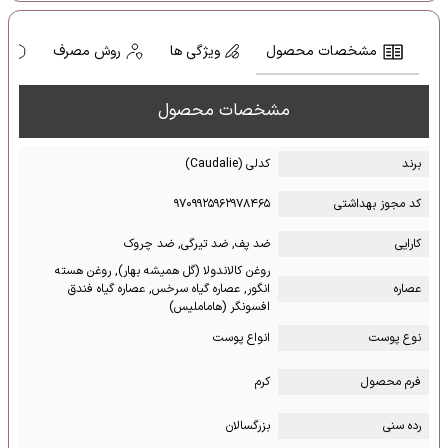
مشخصات محصول
ویژگی ها
روش مصرف
ه
مشخصات محصول
برند
کدلی (Caudalie)
کد مجوز بهداشتی
۹۷۰۹۹۲۵۹۶۲۹۷۸۴۶۵
کارایی
ضد پف, ضد تیرگی, ضد چروک
روغن کالاندولا (گل همیشه بهار), روغن هسته
عصاره
انگور, عصاره گیاه سرخس, عصاره گیاه فندق
افسونگر (هاماملیس)
نوع پوست
انواع پوست
فرم محصول
کرم
رده سنی
بزرگسالان