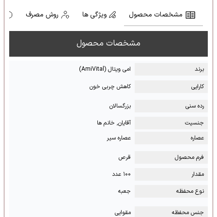
مشخصات محصول
ویژگی ها
روش مصرف
ه
مشخصات محصول
برند
امی ویتال (AmiVital)
کارایی
کاهش چربی خون
رده سنی
بزرگسالان
جنسیت
آقایان, خانم ها
عصاره
عصاره سیر
فرم محصول
قرص
مقدار
۱۰۰ عدد
نوع محفظه
جعبه
جنس محفظه
مقوایی