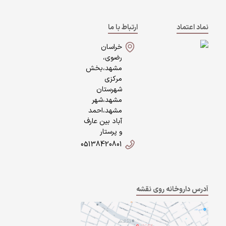
نماد اعتماد
ارتباط با ما
خراسان
رضوی،
مشهد،بخش
مرکزی
شهرستان
مشهد،شهر
مشهد،احمد
آباد بین عارف
و پرستار
05138420801
آدرس داروخانه روی نقشه