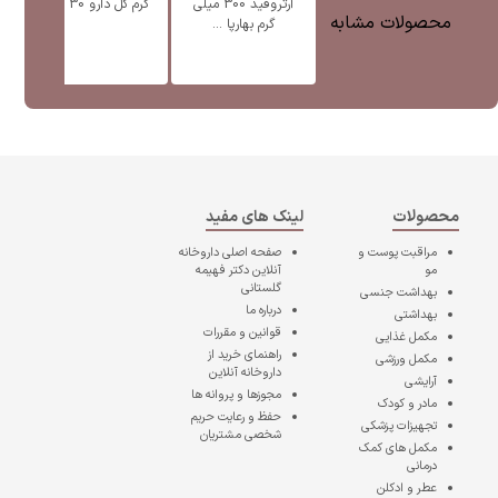
آرتروفید 300 میلی
گرم گل دارو 30 عدد
محصولات مشابه
گرم بهارپا ...
محصولات
لینک های مفید
مراقبت پوست و
صفحه اصلی
داروخانه
مو
آنلاین دکتر فهیمه
گلستانی
بهداشت جنسی
درباره ما
بهداشتی
قوانین و مقررات
مکمل غذایی
راهنمای خرید از
مکمل ورزشی
داروخانه آنلاین
آرایشی
مجوزها و پروانه ها
مادر و کودک
حفظ و رعایت حریم
تجهیزات پزشکی
شخصی مشتریان
مکمل های کمک
درمانی
عطر و ادکلن