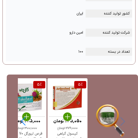
کشور تولید کننده
ایران
شرکت تولید کننده
امین دارو
تعداد در بسته
۱۰۰
%
5
%
5
%
265,050
تومان
285,000
تومان
279,000
تومان
300,000
تومان
کپسول گیاهی
قرص لیورگل 70 میلی
ک