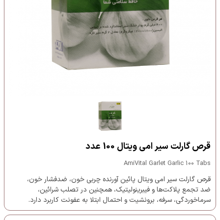
قرص گارلت سیر امی ویتال 100 عدد
AmiVital Garlet Garlic 100 Tabs
قرص گارلت سیر امی ویتال پائین آورنده چربی خون، ضدفشار خون،
ضد تجمع پلاکت‌ها و فیبرینولیتیک، همچنین در تصلب شرائین،
سرماخوردگی، سرفه، برونشیت و احتمال ابتلا به عفونت کاربرد دارد.