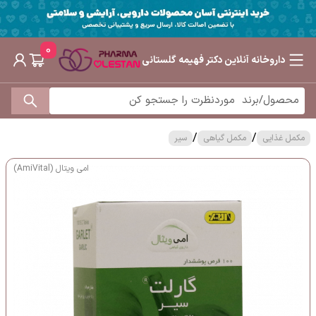
0
داروخانه آنلاین دکتر فهیمه گلستانی
/
/
مکمل غذایی
مکمل گیاهی
سیر
امی ویتال (AmiVital)