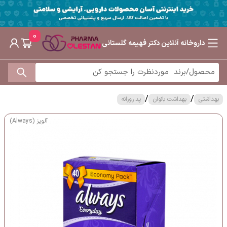
0
داروخانه آنلاین دکتر فهیمه گلستانی
/
/
بهداشتی
بهداشت بانوان
پد روزانه
آلویز (Always)