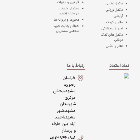
قوانین و مقررات
مکمل غذایی
راهنمای خرید از
مکمل ورزشی
داروخانه آنلاین
آرایشی
مجوزها و پروانه ها
مادر و کودک
حفظ و رعایت حریم
تجهیزات پزشکی
شخصی مشتریان
مکمل های کمک
درمانی
عطر و ادکلن
نماد اعتماد
ارتباط با ما
خراسان
رضوی،
مشهد،بخش
مرکزی
شهرستان
مشهد،شهر
مشهد،احمد
آباد بین عارف
و پرستار
05138420801