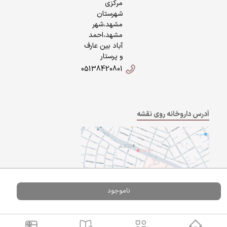
مرکزی
شهرستان
مشهد،شهر
مشهد،احمد
آباد بین عارف
و پرستار
05138420801
آدرس داروخانه روی نقشه
ناموجود
Powered By
A Pluss