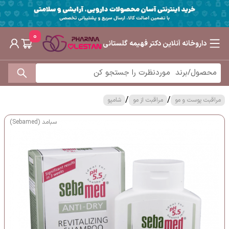
0
داروخانه آنلاین دکتر فهیمه گلستانی
/
/
مراقبت پوست و مو
مراقبت از مو
شامپو
سبامد (Sebamed)