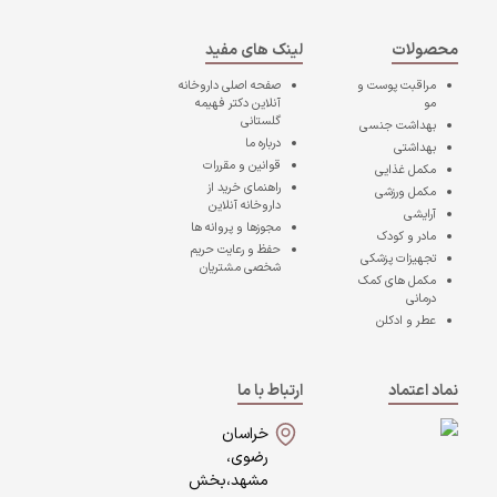
محصولات
لینک های مفید
مراقبت پوست و
صفحه اصلی
داروخانه
مو
آنلاین دکتر فهیمه
گلستانی
بهداشت جنسی
درباره ما
بهداشتی
قوانین و مقررات
مکمل غذایی
راهنمای خرید از
مکمل ورزشی
داروخانه آنلاین
آرایشی
مجوزها و پروانه ها
مادر و کودک
حفظ و رعایت حریم
تجهیزات پزشکی
شخصی مشتریان
مکمل های کمک
درمانی
عطر و ادکلن
نماد اعتماد
ارتباط با ما
خراسان
رضوی،
مشهد،بخش