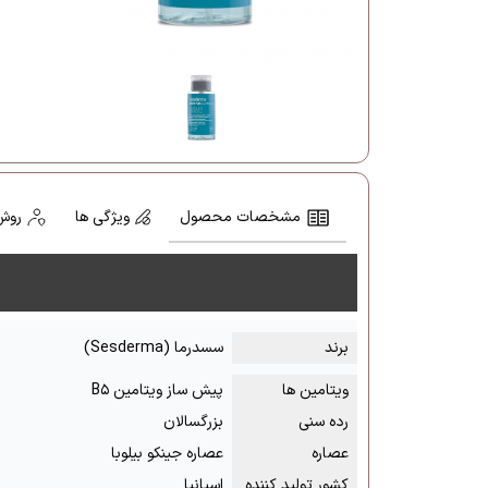
مشخصات محصول
ویژگی ها
روش
برند
سسدرما (Sesderma)
ویتامین ها
پیش ساز ویتامین B۵
رده سنی
بزرگسالان
عصاره
عصاره جینکو بیلوبا
کشور تولید کننده
اسپانیا