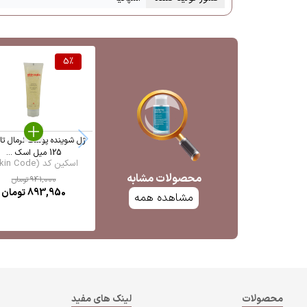
5
%
ژل شوینده پوست نرمال تا
125 میل اسک ...
اسکین کد (Skin Code)
محصولات مشابه
941,000
تومان
893,950
تومان
مشاهده همه
محصولات
لینک های مفید