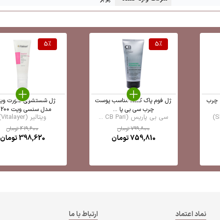
5
%
5
%
 چرب
ژل فوم پاک کننده مناسب پوست
ژل شستشوی صورت ویتا
چرب سی بی پا ...
مدل سنسی ویت 200 ...
سی بی پاریس (CB Pari ...
ویتالیر (Vitalayer)
799,800
تومان
419,600
تومان
759,810
تومان
398,620
تومان
نماد اعتماد
ارتباط با ما