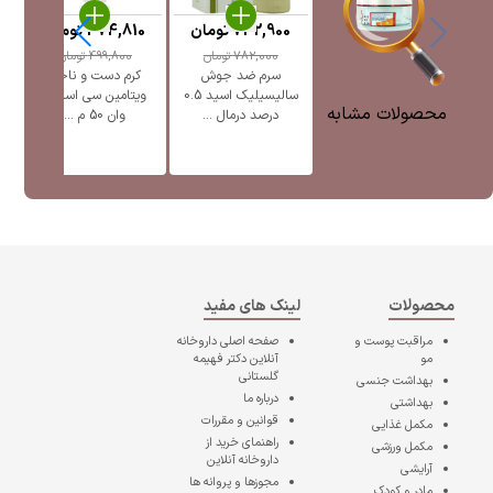
742,900
تومان
474,810
تومان
782,000
تومان
499,800
تومان
سرم ضد جوش
کرم دست و ناخن
ل
سالیسیلیک اسید 0.5
ویتامین سی اسکین
محصولات مشابه
درصد درمال ...
وان 50 م ...
محصولات
لینک های مفید
مراقبت پوست و
صفحه اصلی
داروخانه
مو
آنلاین دکتر فهیمه
گلستانی
بهداشت جنسی
درباره ما
بهداشتی
قوانین و مقررات
مکمل غذایی
راهنمای خرید از
مکمل ورزشی
داروخانه آنلاین
آرایشی
مجوزها و پروانه ها
مادر و کودک