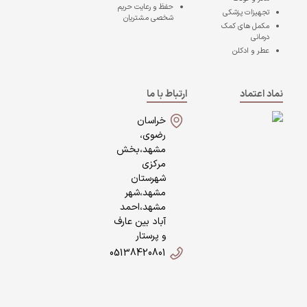
حفظ و رعایت حریم
تجهیزات پزشکی
شخصی مشتریان
مکمل های کمک
درمانی
عطر و ادکلن
نماد اعتماد
ارتباط با ما
خراسان
رضوی،
مشهد،بخش
مرکزی
شهرستان
مشهد،شهر
مشهد،احمد
آباد بین عارف
و پرستار
05138420801