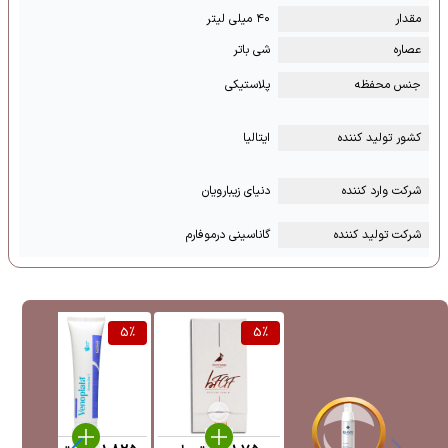
مقدار
۴۰ میلی لیتر
عصاره
شی باتر
جنس محفظه
پلاستیکی
کشور تولید کننده
ایتالیا
شرکت وارد کننده
دنیای زیبارویان
شرکت تولید کننده
گاناسینی درموفارم
%
5
%
5
%