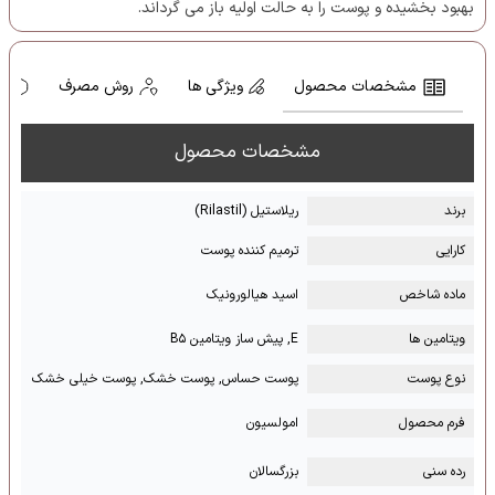
بهبود بخشیده و پوست را به حالت اولیه باز می گرداند.
مشخصات محصول
ویژگی ها
روش مصرف
ه
مشخصات محصول
برند
ریلاستیل (Rilastil)
کارایی
ترمیم کننده پوست
ماده شاخص
اسید هیالورونیک
ویتامین ها
E, پیش ساز ویتامین B۵
نوع پوست
پوست حساس, پوست خشک, پوست خیلی خشک
فرم محصول
امولسیون
رده سنی
بزرگسالان