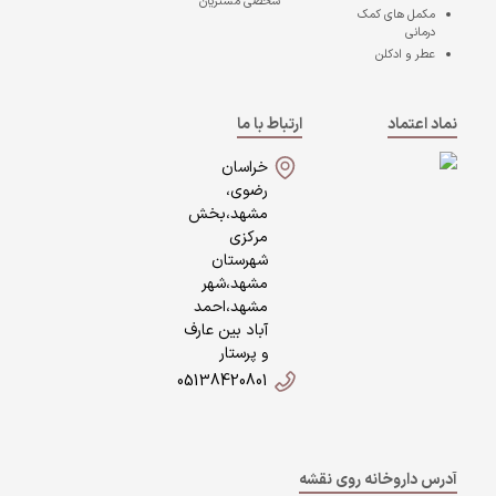
شخصی مشتریان
مکمل های کمک
درمانی
عطر و ادکلن
نماد اعتماد
ارتباط با ما
خراسان
رضوی،
مشهد،بخش
مرکزی
شهرستان
مشهد،شهر
مشهد،احمد
آباد بین عارف
و پرستار
05138420801
آدرس داروخانه روی نقشه