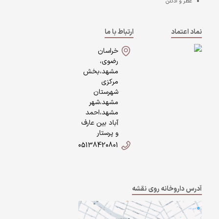
عطر و ادکلن
نماد اعتماد
ارتباط با ما
خراسان
رضوی،
مشهد،بخش
مرکزی
شهرستان
مشهد،شهر
مشهد،احمد
آباد بین عارف
و پرستار
05138420801
آدرس داروخانه روی نقشه