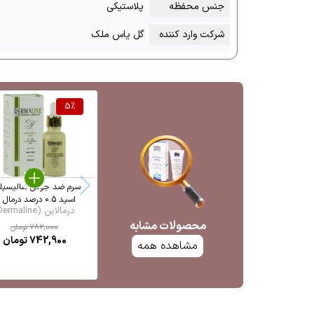
جنس محفظه
پلاستیکی
شرکت وارد کننده
گل یاس ملک
5
%
سرم ضد جوش سالیسیل
اسید 0.5 درصد درمال ...
درمالاین (Dermaline)
محصولات مشابه
782,000
تومان
742,900
تومان
مشاهده همه