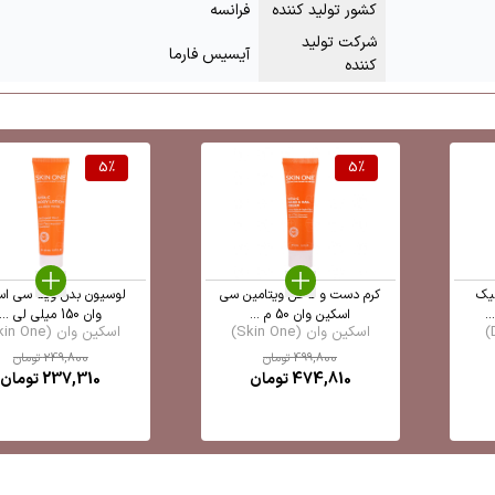
کشور تولید کننده
فرانسه
شرکت تولید
آیسیس فارما
کننده
5
%
5
%
یک
کرم دست و ناخن ویتامین سی
لوسیون بدن ویتا سی اس
اسکین وان 50 م ...
وان 150 میلی لی ...
اسکین وان (Skin One)
اسکین وان (Skin One)
499,800
تومان
249,800
تومان
474,810
تومان
237,310
تومان