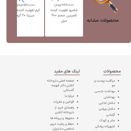
288,000
تومان
560,000
تومان
شامپو تقویت کننده
کرم تقویت کننده ابرو
لامینین حجم 200
سریتا ۲۰ گرم
محصولات مشابه
میل
محصولات
لینک های مفید
مراقبت پوست و
صفحه اصلی
داروخانه
مو
آنلاین دکتر فهیمه
گلستانی
بهداشت جنسی
درباره ما
بهداشتی
قوانین و مقررات
مکمل غذایی
راهنمای خرید از
مکمل ورزشی
داروخانه آنلاین
آرایشی
مجوزها و پروانه ها
مادر و کودک
حفظ و رعایت حریم
تجهیزات پزشکی
شخصی مشتریان