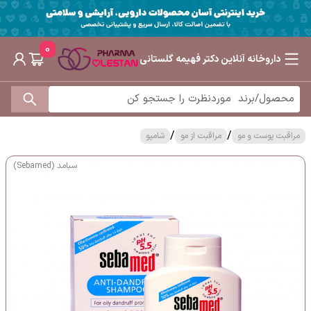
0
داروخانه آنلاین دکتر فهیمه گلستانی
/
/
مراقبت پوست و مو
مراقبت از مو
شامپو
سبامد (Sebamed)