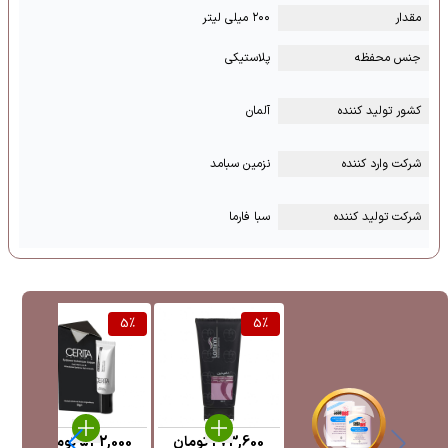
مقدار
۲۰۰ میلی لیتر
جنس محفظه
پلاستیکی
کشور تولید کننده
آلمان
شرکت وارد کننده
نزمین سبامد
شرکت تولید کننده
سبا فارما
%
5
%
5
%
273,600
تومان
532,000
تومان
0