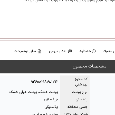
موده و علایم پسوریازیس و درماتیت سبورئیک را کاهش می دهد.
 مصرف
هشدارها
نقد و بررسی
سایر توضیحات
مشخصات محصول
کد مجوز
۹۴۶۵۸۲۱۸۱۹۰۱۷۱۲
بهداشتی
نوع پوست
پوست خشک, پوست خیلی خشک
رده سنی
بزرگسالان
جنس محفظه
پلاستیکی
شرکت وارد کننده
بوته سبز مهر آیین