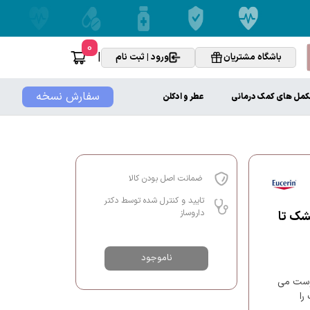
0
|
باشگاه مشتریان
ورود | ثبت نام
سفارش نسخه
کمل های کمک درمانی
عطر و ادکلن
ضمانت اصل بودن کالا
تایید و کنترل شده توسط دکتر
داروساز
ی خشک تا
ناموجود
های پوست می
را