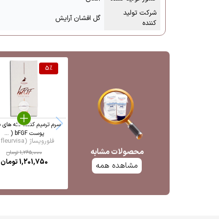
شرکت تولید
گل افشان آرایش
کننده
5
%
سرم ترمیم کننده لکه های 
پوست bFGF ( ...
فلورویساژ (fleurvisa ...
محصولات مشابه
1,265,000
تومان
1,201,750
تومان
مشاهده همه