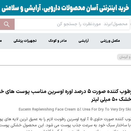
مکمل ورزشی
آرایشی
مادر و کودک
تجهیزات پزشکی
م
 آبرسان
کرم مرطوب کننده صورت 5 درصد اوره اوسرین مناسب پوست ها
 میلی لیتر
Eucerin Replenishing Face Cream 5% Urea For Dry To Very Dry Sk
کرم مرطوب کننده صورت حاوی ۵ % اوره اوسرین رطوبت لازم را به عمیق ترین لایه 
 با ساختار سبک خود به سرعت جذب پوست می شود. این محصول خشکی پوست 