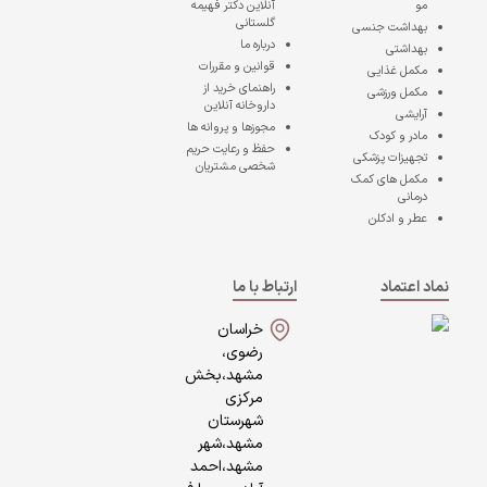
مو
آنلاین دکتر فهیمه
گلستانی
بهداشت جنسی
درباره ما
بهداشتی
قوانین و مقررات
مکمل غذایی
راهنمای خرید از
مکمل ورزشی
داروخانه آنلاین
آرایشی
مجوزها و پروانه ها
مادر و کودک
حفظ و رعایت حریم
تجهیزات پزشکی
شخصی مشتریان
مکمل های کمک
درمانی
عطر و ادکلن
نماد اعتماد
ارتباط با ما
خراسان
رضوی،
مشهد،بخش
مرکزی
شهرستان
مشهد،شهر
مشهد،احمد