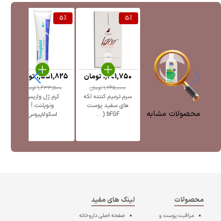
%
5
%
5
%
1,201,750
تومان
1,551,825
تومان
5
1,265,000
تومان
1,633,500
تومان
سرم ترمیم کننده لکه
کرم ژل واریس
ژل
های سفید پوست
ونوپلنت آ
پ
محصولات مشابه
bFGF ( ...
اسکولاپیوس
محصولات
لینک های مفید
مراقبت پوست و
صفحه اصلی
داروخانه