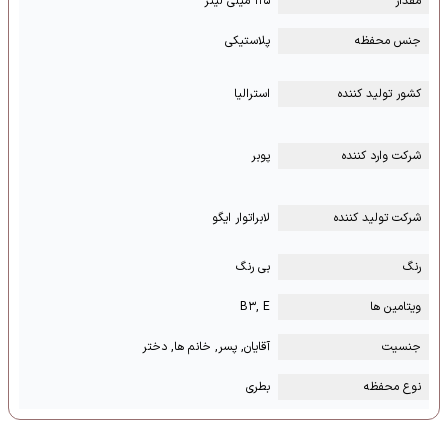
مقدار
۱۲۵ میلی لیتر
جنس محفظه
پلاستیکی
کشور تولید کننده
استرالیا
شرکت وارد کننده
پوبر
شرکت تولید کننده
لابراتوار ایگو
رنگ
بی رنگ
ویتامین ها
B۳, E
جنسیت
آقایان, پسر, خانم ها, دختر
نوع محفظه
بطری