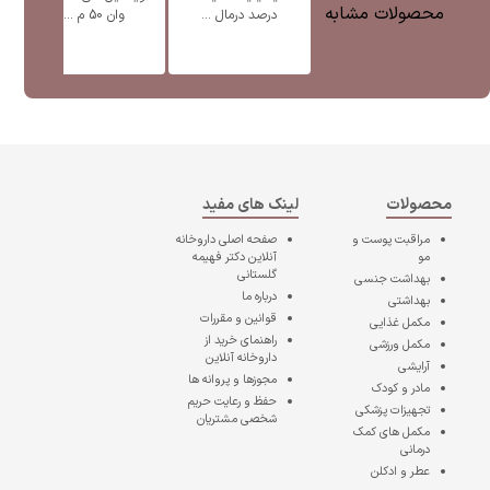
محصولات مشابه
درصد درمال ...
وان 50 م ...
محصولات
لینک های مفید
مراقبت پوست و
صفحه اصلی
داروخانه
مو
آنلاین دکتر فهیمه
گلستانی
بهداشت جنسی
درباره ما
بهداشتی
قوانین و مقررات
مکمل غذایی
راهنمای خرید از
مکمل ورزشی
داروخانه آنلاین
آرایشی
مجوزها و پروانه ها
مادر و کودک
حفظ و رعایت حریم
تجهیزات پزشکی
شخصی مشتریان
مکمل های کمک
درمانی
عطر و ادکلن