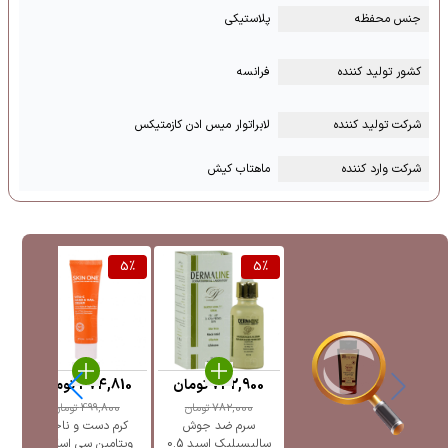
جنس محفظه
پلاستیکی
کشور تولید کننده
فرانسه
شرکت تولید کننده
لابراتوار میس ادن کازمتیکس
شرکت وارد کننده
ماهتاب کیش
%
5
%
5
%
742,900
تومان
474,810
تومان
782,000
تومان
499,800
تومان
سرم ضد جوش
کرم دست و ناخن
ل
سالیسیلیک اسید 0.5
ویتامین سی اسکین