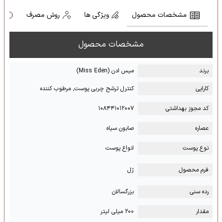
مشخصات محصول
ویژگی ها
روش مصرف
ه
مشخصات محصول
برند
میس ادن (Miss Eden)
کارایی
کنترل ترشح چربی پوست, مرطوب کننده
کد مجوز بهداشتی
۱۰۸۴۴۱۰۱۲۰۰۷
عصاره
صابون سیاه
نوع پوست
انواع پوست
فرم محصول
ژل
رده سنی
بزرگسالان
مقدار
۲۰۰ میلی لیتر