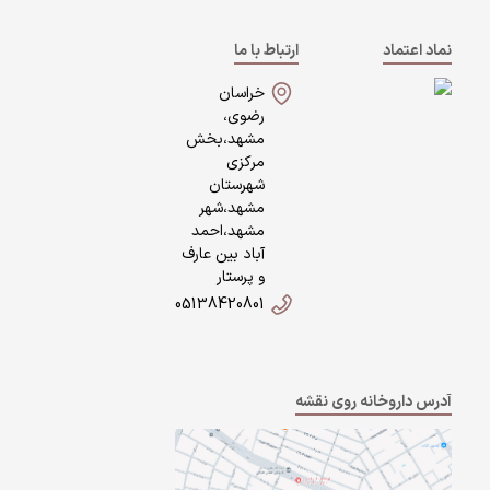
نماد اعتماد
ارتباط با ما
خراسان
رضوی،
مشهد،بخش
مرکزی
شهرستان
مشهد،شهر
مشهد،احمد
آباد بین عارف
و پرستار
05138420801
آدرس داروخانه روی نقشه