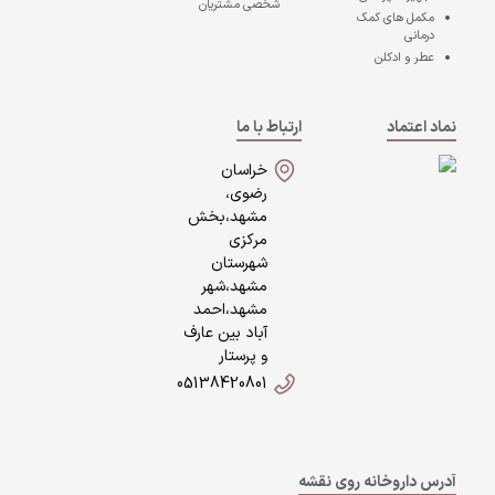
شخصی مشتریان
مکمل های کمک
درمانی
عطر و ادکلن
نماد اعتماد
ارتباط با ما
خراسان
رضوی،
مشهد،بخش
مرکزی
شهرستان
مشهد،شهر
مشهد،احمد
آباد بین عارف
و پرستار
05138420801
آدرس داروخانه روی نقشه