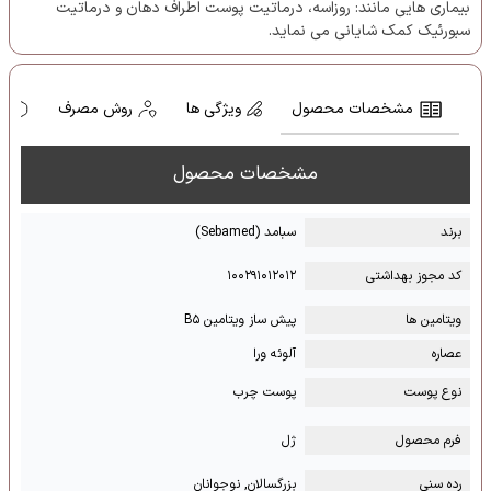
بیماری هایی مانند: روزاسه، درماتیت پوست اطراف دهان و درماتیت
سبورئیک کمک شایانی می نماید.
مشخصات محصول
ویژگی ها
روش مصرف
ه
مشخصات محصول
برند
سبامد (Sebamed)
کد مجوز بهداشتی
۱۰۰۲۹۱۰۱۲۰۱۲
ویتامین ها
پیش ساز ویتامین B۵
عصاره
آلوئه ورا
نوع پوست
پوست چرب
فرم محصول
ژل
رده سنی
بزرگسالان, نوجوانان