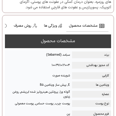
های روزمره، بعنوان درمان کمکی در عفونت های پوستی، اگزمای
آتوپیک، پسوریازیس و عفونت های قارچی استفاده می شود.
مشخصات محصول
ویژگی ها
روش مصرف
ه
مشخصات محصول
برند
سبامد (Sebamed)
کد مجوز بهداشتی
۱۰۰۲۹۱۱۰۱۲۰۰۴
کارایی
شوینده صورت
ویتامین ها
E, پیش ساز ویتامین B۵
آلوئه ورا, پروتئین هیدرولیز شده ابریشم, روغن
عصاره
زیتون
نوع پوست
پوست چرب, پوست حساس, پوست معمولی
فرم محصول
پن