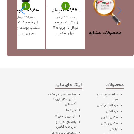
893,950
تومان
759,810
تومان
941,000
تومان
799,800
تومان
ژل شوینده پوست
ژل فوم پاک کننده
ژ
نرمال تا چرب 125
مناسب پوست چرب
محصولات مشابه
میل اسک ...
سی بی پا ...
محصولات
لینک های مفید
مراقبت پوست و
صفحه اصلی
داروخانه
مو
آنلاین دکتر فهیمه
گلستانی
بهداشت جنسی
درباره ما
بهداشتی
قوانین و مقررات
مکمل غذایی
راهنمای خرید از
مکمل ورزشی
داروخانه آنلاین
آرایشی
مجوزها و پروانه ها