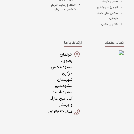
مادر و کودک
حفظ و رعایت حریم
تجهیزات پزشکی
شخصی مشتریان
مکمل های کمک
درمانی
عطر و ادکلن
نماد اعتماد
ارتباط با ما
خراسان
رضوی،
مشهد،بخش
مرکزی
شهرستان
مشهد،شهر
مشهد،احمد
آباد بین عارف
و پرستار
05138420801