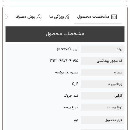
مشخصات محصول
ویژگی ها
روش مصرف
ه
مشخصات محصول
برند
نوروا (Noreva)
کد مجوز بهداشتی
۱۲۱۳۱۲۴۸۷۶۲۴۲۶۵۵
عصاره
عصاره بذر یونجه
ویتامین ها
C, E
کارایی
ضد چروک
نوع پوست
انواع پوست
فرم محصول
کرم