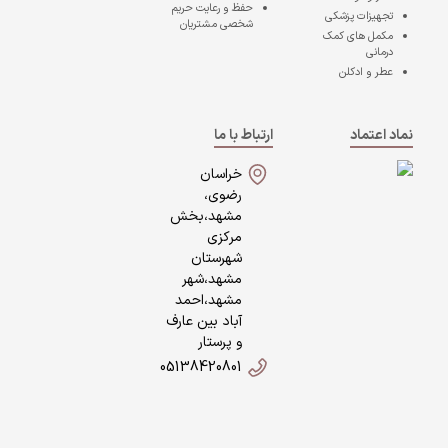
حفظ و رعایت حریم
تجهیزات پزشکی
شخصی مشتریان
مکمل های کمک
درمانی
عطر و ادکلن
نماد اعتماد
ارتباط با ما
خراسان
رضوی،
مشهد،بخش
مرکزی
شهرستان
مشهد،شهر
مشهد،احمد
آباد بین عارف
و پرستار
05138420801