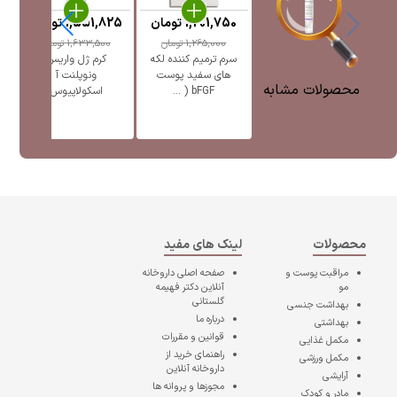
1,201,750
تومان
1,551,825
تومان
5
1,265,000
تومان
1,633,500
تومان
سرم ترمیم کننده لکه
کرم ژل واریس
ژل
های سفید پوست
ونوپلنت آ
پ
محصولات مشابه
bFGF ( ...
اسکولاپیوس
محصولات
لینک های مفید
مراقبت پوست و
صفحه اصلی
داروخانه
مو
آنلاین دکتر فهیمه
گلستانی
بهداشت جنسی
درباره ما
بهداشتی
قوانین و مقررات
مکمل غذایی
راهنمای خرید از
مکمل ورزشی
داروخانه آنلاین
آرایشی
مجوزها و پروانه ها
مادر و کودک