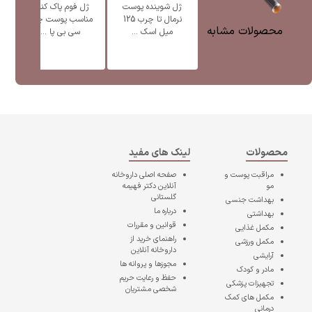
ژل شوینده پوست
ژل فوم پاک کننده
ژ
نرمال تا چرب 125
مناسب پوست چرب
محصولات مشابه
میل اسک ...
سی بی پا ...
محصولات
لینک های مفید
مراقبت پوست و
صفحه اصلی
داروخانه
مو
آنلاین دکتر فهیمه
گلستانی
بهداشت جنسی
درباره ما
بهداشتی
قوانین و مقررات
مکمل غذایی
راهنمای خرید از
مکمل ورزشی
داروخانه آنلاین
آرایشی
مجوزها و پروانه ها
مادر و کودک
حفظ و رعایت حریم
تجهیزات پزشکی
شخصی مشتریان
مکمل های کمک
درمانی