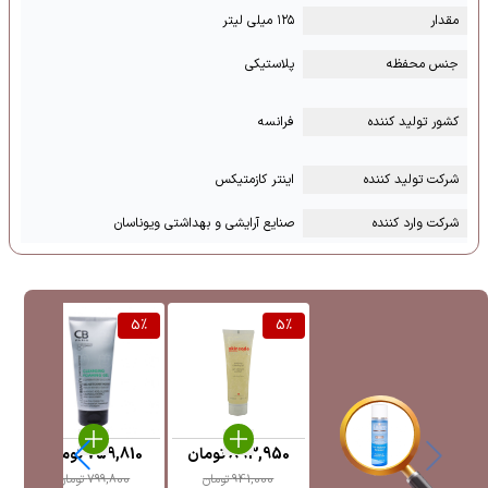
مقدار
۱۲۵ میلی لیتر
جنس محفظه
پلاستیکی
کشور تولید کننده
فرانسه
شرکت تولید کننده
اینتر کازمتیکس
شرکت وارد کننده
صنایع آرایشی و بهداشتی ویوناسان
%
5
%
5
%
893,950
تومان
759,810
تومان
941,000
تومان
799,800
تومان