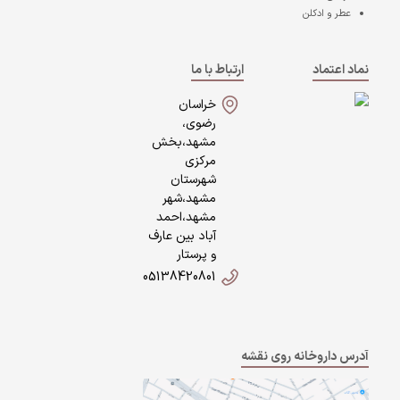
عطر و ادکلن
نماد اعتماد
ارتباط با ما
خراسان
رضوی،
مشهد،بخش
مرکزی
شهرستان
مشهد،شهر
مشهد،احمد
آباد بین عارف
و پرستار
05138420801
آدرس داروخانه روی نقشه