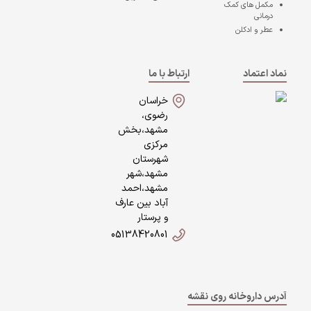
مکمل های کمک
درمانی
عطر و ادکلن
نماد اعتماد
ارتباط با ما
خراسان
رضوی،
مشهد،بخش
مرکزی
شهرستان
مشهد،شهر
مشهد،احمد
آباد بین عارف
و پرستار
05138420801
آدرس داروخانه روی نقشه