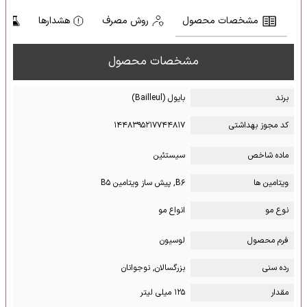
مشخصات محصول
روش مصرف
هشدارها
تر
مشخصات محصول
برند
بایول (Bailleul)
کد مجوز بهداشتی
۱۴۴۸۳۹۵۲۱۷۷۴۴۸۱۷
ماده شاخص
سیستئین
ویتامین ها
B۶, پیش ساز ویتامین B۵
نوع مو
انواع مو
فرم محصول
لوسیون
رده سنی
بزرگسالان, نوجوانان
مقدار
۱۲۵ میلی لیتر