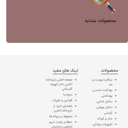
محصولات مشابه
محصولات
لینک های مفید
مراقبت پوست و
صفحه اصلی
داروخانه
مو
آنلاین دکتر فهیمه
گلستانی
بهداشت جنسی
درباره ما
بهداشتی
قوانین و مقررات
مکمل غذایی
راهنمای خرید از
مکمل ورزشی
داروخانه آنلاین
آرایشی
مجوزها و پروانه ها
مادر و کودک
حفظ و رعایت حریم
تجهیزات پزشکی
شخصی مشتریان