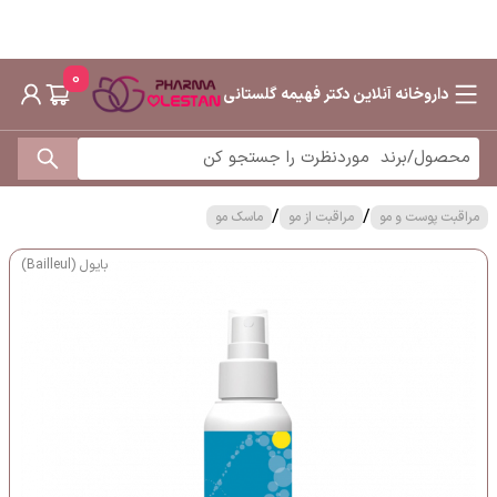
0
داروخانه آنلاین دکتر فهیمه گلستانی
/
/
مراقبت پوست و مو
مراقبت از مو
ماسک مو
بایول (Bailleul)