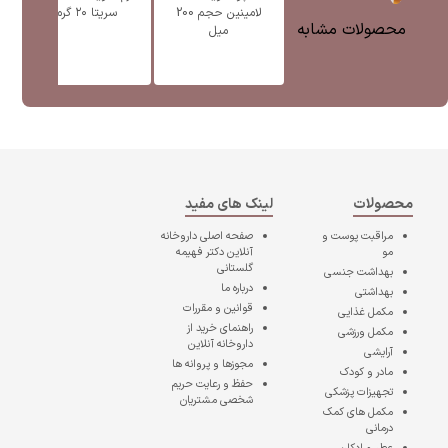
لامینین حجم 200
سریتا ۲۰ گرم
محصولات مشابه
میل
محصولات
لینک های مفید
مراقبت پوست و
صفحه اصلی
داروخانه
مو
آنلاین دکتر فهیمه
گلستانی
بهداشت جنسی
درباره ما
بهداشتی
قوانین و مقررات
مکمل غذایی
راهنمای خرید از
مکمل ورزشی
داروخانه آنلاین
آرایشی
مجوزها و پروانه ها
مادر و کودک
حفظ و رعایت حریم
تجهیزات پزشکی
شخصی مشتریان
مکمل های کمک
درمانی