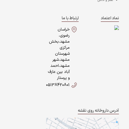
عطر و ادکلن
نماد اعتماد
ارتباط با ما
خراسان
رضوی،
مشهد،بخش
مرکزی
شهرستان
مشهد،شهر
مشهد،احمد
آباد بین عارف
و پرستار
05138420801
آدرس داروخانه روی نقشه