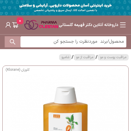
0
داروخانه آنلاین دکتر فهیمه گلستانی
/
/
مراقبت پوست و مو
مراقبت از مو
شامپو
کلوران (Klorane)