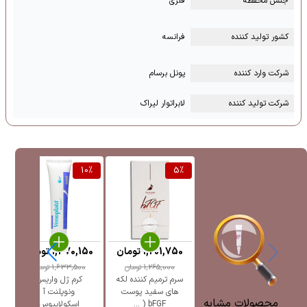
جنس محفظه
فلزی
کشور تولید کننده
فرانسه
شرکت وارد کننده
پونل برسام
شرکت تولید کننده
لابراتوار لیراک
%
10
%
5
%
1,201,750
تومان
1,470,150
تومان
5
1,265,000
تومان
1,633,500
تومان
سرم ترمیم کننده لکه
کرم ژل واریس
ژل
های سفید پوست
ونوپلنت آ
پ
محصولات مشابه
bFGF ( ...
اسکولاپیوس