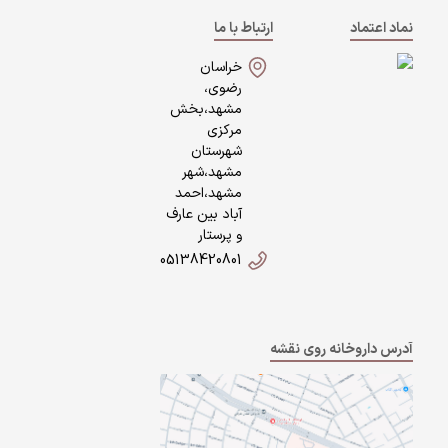
نماد اعتماد
ارتباط با ما
خراسان
رضوی،
مشهد،بخش
مرکزی
شهرستان
مشهد،شهر
مشهد،احمد
آباد بین عارف
و پرستار
05138420801
آدرس داروخانه روی نقشه