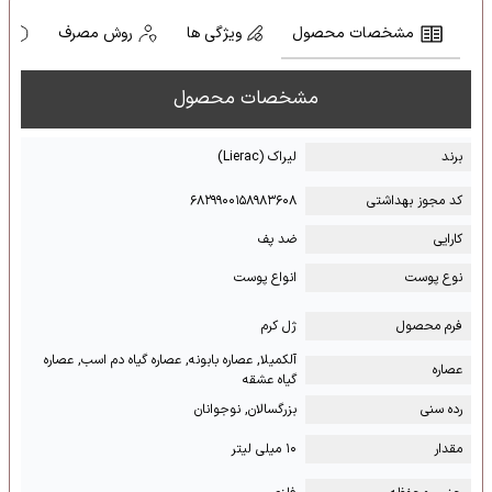
مشخصات محصول
ویژگی ها
روش مصرف
ه
مشخصات محصول
برند
لیراک (Lierac)
کد مجوز بهداشتی
۶۸۲۹۹۰۰۱۵۸۹۸۳۶۰۸
کارایی
ضد پف
نوع پوست
انواع پوست
فرم محصول
ژل کرم
آلکمیلا, عصاره بابونه, عصاره گیاه دم اسب, عصاره
عصاره
گیاه عشقه
رده سنی
بزرگسالان, نوجوانان
مقدار
۱۰ میلی لیتر