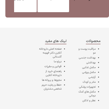
محصولات
لینک های مفید
مراقبت پوست و
صفحه اصلی
داروخانه
مو
آنلاین دکتر فهیمه
گلستانی
بهداشت جنسی
درباره ما
بهداشتی
قوانین و مقررات
مکمل غذایی
راهنمای خرید از
مکمل ورزشی
داروخانه آنلاین
آرایشی
مجوزها و پروانه ها
مادر و کودک
حفظ و رعایت حریم
تجهیزات پزشکی
شخصی مشتریان
مکمل های کمک
درمانی
عطر و ادکلن