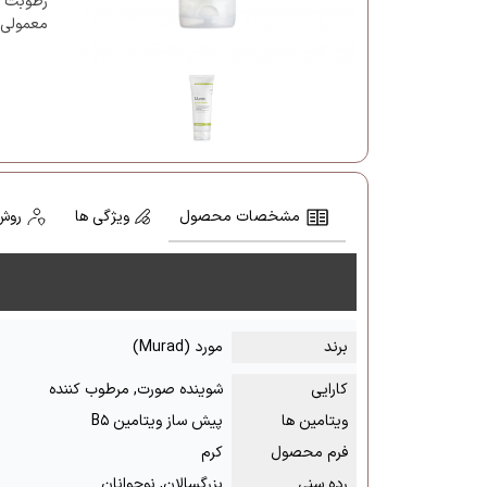
رطوبت پ
معمولی
مشخصات محصول
ویژگی ها
روش
برند
مورد (Murad)
کارایی
شوینده صورت, مرطوب کننده
ویتامین ها
پیش ساز ویتامین B۵
فرم محصول
کرم
رده سنی
بزرگسالان, نوجوانان