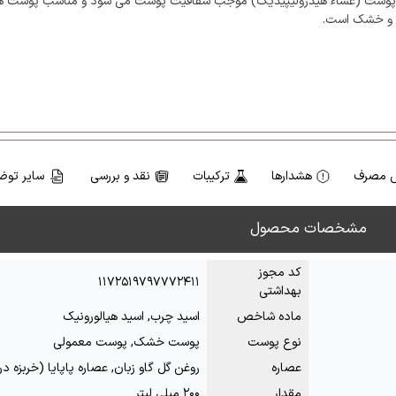
وست (غشاء هیدرولیپیدیک) موجب شفافیت پوست می شود و مناسب پوست ه
 و خشک است.
 مصرف
هشدارها
ترکیبات
نقد و بررسی
سایر توض
مشخصات محصول
کد مجوز
۱۱۷۲۵۱۹۷۹۷۷۷۲۴۱۱
بهداشتی
ماده شاخص
اسید چرب, اسید هیالورونیک
نوع پوست
پوست خشک, پوست معمولی
عصاره
روغن گل گاو زبان, عصاره پاپایا (خربزه د
مقدار
۲۰۰ میلی لیتر