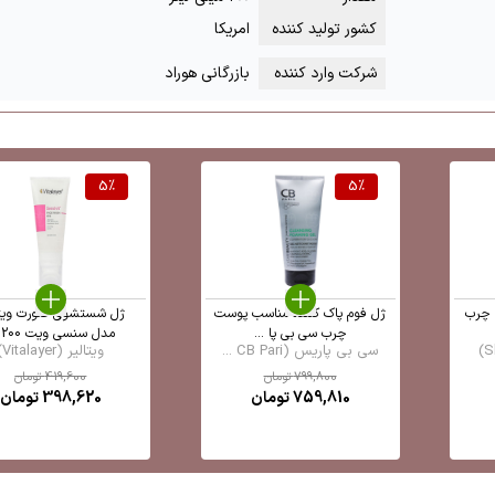
کشور تولید کننده
امریکا
شرکت وارد کننده
بازرگانی هوراد
5
%
5
%
 چرب
ژل فوم پاک کننده مناسب پوست
ژل شستشوی صورت ویتا
چرب سی بی پا ...
مدل سنسی ویت 200 ...
سی بی پاریس (CB Pari ...
ویتالیر (Vitalayer)
799,800
تومان
419,600
تومان
759,810
تومان
398,620
تومان