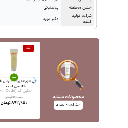
جنس محفظه
پلاستیکی
شرکت تولید
دکتر مورد
کننده
5
%
ژل شوینده پوست نرمال تا
125 میل اسک ...
اسکین کد (Skin Code)
محصولات مشابه
941,000
تومان
893,950
تومان
مشاهده همه