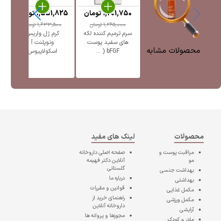
1,201,750
تومان
1,551,825
تومان
5
1,265,000
تومان
1,633,500
تومان
سرم ترمیم کننده لکه
کرم ژل واریس
ژل
های سفید پوست
ونوپلنت آ
پ
محصولات مشابه
bFGF ( ...
اسکولاپیوس
محصولات
لینک های مفید
مراقبت پوست و
صفحه اصلی
داروخانه
مو
آنلاین دکتر فهیمه
گلستانی
بهداشت جنسی
درباره ما
بهداشتی
قوانین و مقررات
مکمل غذایی
راهنمای خرید از
مکمل ورزشی
داروخانه آنلاین
آرایشی
مجوزها و پروانه ها
مادر و کودک