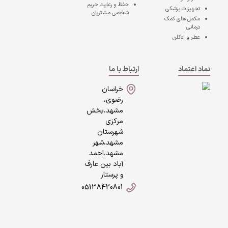
حفظ و رعایت حریم
تجهیزات پزشکی
شخصی مشتریان
مکمل های کمک
درمانی
عطر و ادکلن
نماد اعتماد
ارتباط با ما
خراسان
رضوی،
مشهد،بخش
مرکزی
شهرستان
مشهد،شهر
مشهد،احمد
آباد بین عارف
و پرستار
05138420801