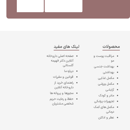
محصولات
لینک های مفید
مراقبت پوست و
صفحه اصلی
داروخانه
مو
آنلاین دکتر فهیمه
گلستانی
بهداشت جنسی
درباره ما
بهداشتی
قوانین و مقررات
مکمل غذایی
راهنمای خرید از
مکمل ورزشی
داروخانه آنلاین
آرایشی
مجوزها و پروانه ها
مادر و کودک
حفظ و رعایت حریم
تجهیزات پزشکی
شخصی مشتریان
مکمل های کمک
درمانی
عطر و ادکلن