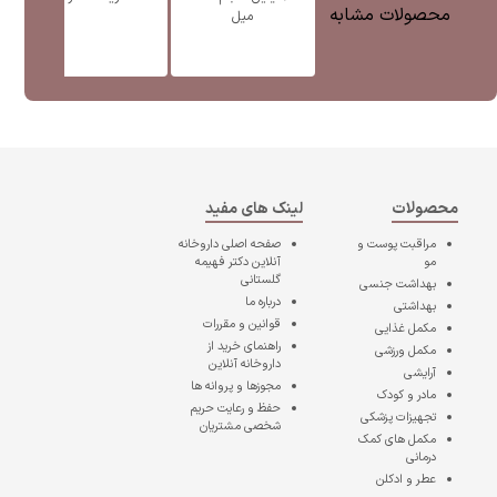
محصولات مشابه
میل
محصولات
لینک های مفید
مراقبت پوست و
صفحه اصلی
داروخانه
مو
آنلاین دکتر فهیمه
گلستانی
بهداشت جنسی
درباره ما
بهداشتی
قوانین و مقررات
مکمل غذایی
راهنمای خرید از
مکمل ورزشی
داروخانه آنلاین
آرایشی
مجوزها و پروانه ها
مادر و کودک
حفظ و رعایت حریم
تجهیزات پزشکی
شخصی مشتریان
مکمل های کمک
درمانی
عطر و ادکلن