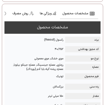
مشخصات محصول
ویژگی ها
روش مصرف
ه
مشخصات محصول
برند
رکسول (Rexsol)
کد مجوز بهداشتی
۴۰/۲۵۲
نوع مو
موی خشک, موی معمولی
رزماری, عصاره جینسینگ, عصاره جینکو بیلوبا,
عصاره
عصاره ریشه گیاه بابا آدم (بورداک)
فرم محصول
تونیک
رده سنی
بزرگسالان
مقدار
۱۵۰ میلی لیتر