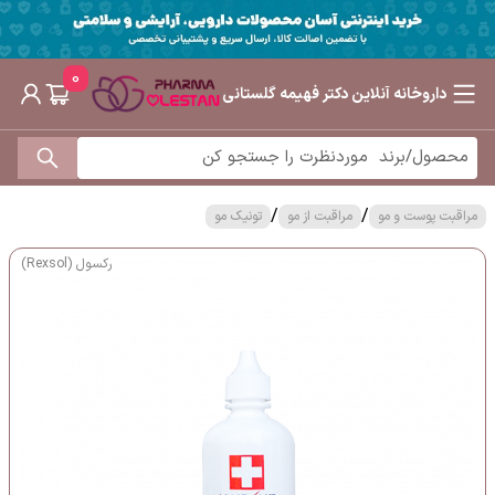
0
داروخانه آنلاین دکتر فهیمه گلستانی
/
/
مراقبت پوست و مو
مراقبت از مو
تونیک مو
رکسول (Rexsol)