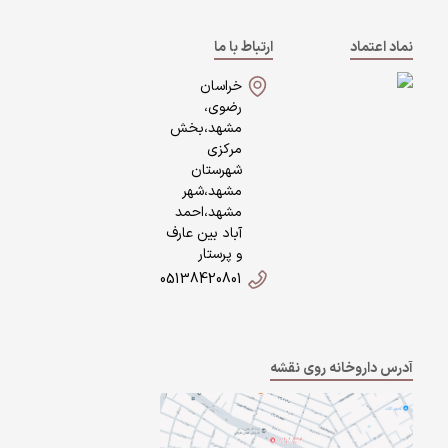
نماد اعتماد
ارتباط با ما
خراسان
رضوی،
مشهد،بخش
مرکزی
شهرستان
مشهد،شهر
مشهد،احمد
آباد بین عارف
و پرستار
05138420801
آدرس داروخانه روی نقشه