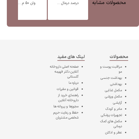
محصولات مشابه
درصد درمال ...
وان 50 م ...
محصولات
لینک های مفید
مراقبت پوست و
صفحه اصلی
داروخانه
مو
آنلاین دکتر فهیمه
گلستانی
بهداشت جنسی
درباره ما
بهداشتی
قوانین و مقررات
مکمل غذایی
راهنمای خرید از
مکمل ورزشی
داروخانه آنلاین
آرایشی
مجوزها و پروانه ها
مادر و کودک
حفظ و رعایت حریم
تجهیزات پزشکی
شخصی مشتریان
مکمل های کمک
درمانی
عطر و ادکلن