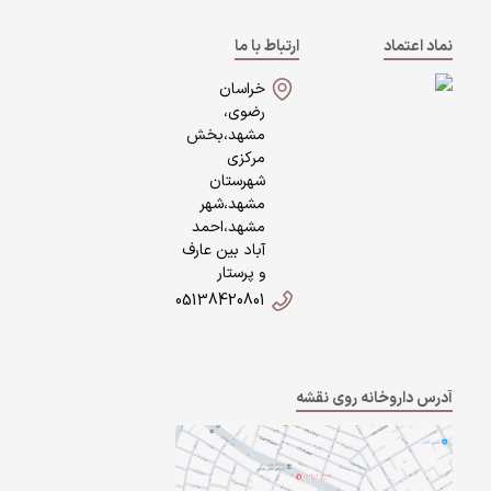
نماد اعتماد
ارتباط با ما
خراسان
رضوی،
مشهد،بخش
مرکزی
شهرستان
مشهد،شهر
مشهد،احمد
آباد بین عارف
و پرستار
05138420801
آدرس داروخانه روی نقشه