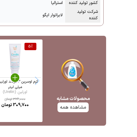
کشور تولید کننده
استرالیا
شرکت تولید
لابراتوار ایگو
کننده
5
%
میلی لیتر
اورلین (Urelin)
محصولات مشابه
326,000
تومان
309,700
تومان
مشاهده همه