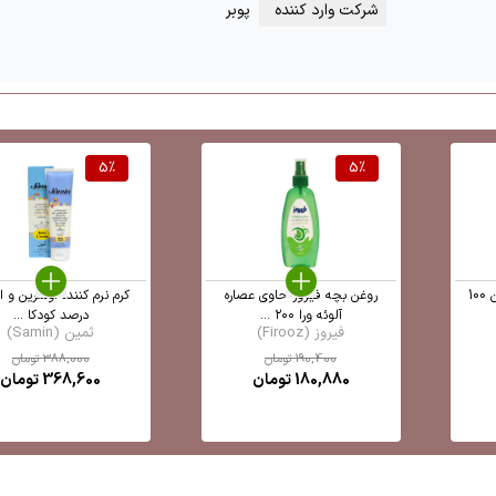
شرکت وارد کننده
پوبر
5
%
5
%
کرم اوسرین 3 درصد اورلین 100
روغن بچه فیروز حاوی عصاره
آلوئه ورا ۲۰۰ ...
درصد کودکا ...
فیروز (Firooz)
ثمین (Samin)
190,400
تومان
388,000
تومان
180,880
تومان
368,600
تومان