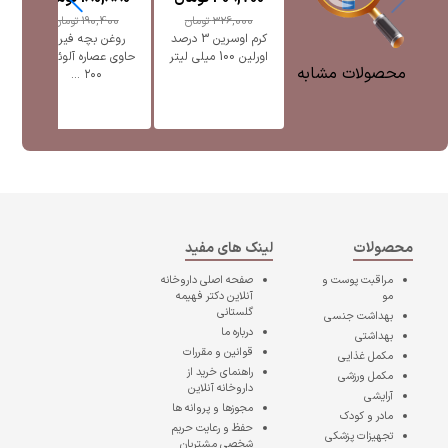
326,000
تومان
190,400
تومان
کرم اوسرین 3 درصد
روغن بچه فیروز
ک
اورلین 100 میلی لیتر
حاوی عصاره آلوئه ورا
محصولات مشابه
۲۰۰ ...
محصولات
لینک های مفید
مراقبت پوست و
صفحه اصلی
داروخانه
مو
آنلاین دکتر فهیمه
گلستانی
بهداشت جنسی
درباره ما
بهداشتی
قوانین و مقررات
مکمل غذایی
راهنمای خرید از
مکمل ورزشی
داروخانه آنلاین
آرایشی
مجوزها و پروانه ها
مادر و کودک
حفظ و رعایت حریم
تجهیزات پزشکی
شخصی مشتریان