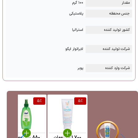
مقدار
۱۰۰ گرم
جنس محفظه
پلاستیکی
کشور تولید کننده
استرالیا
شرکت تولید کننده
لابراتوار ایگو
شرکت وارد کننده
پوبر
%
5
%
5
%
309,700
تومان
180,880
تومان