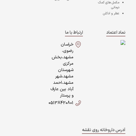
مکمل های کمک
درمانی
عطر و ادکلن
نماد اعتماد
ارتباط با ما
خراسان
رضوی،
مشهد،بخش
مرکزی
شهرستان
مشهد،شهر
مشهد،احمد
آباد بین عارف
و پرستار
05138420801
آدرس داروخانه روی نقشه