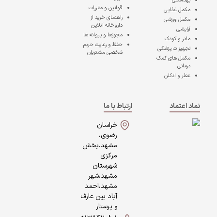
بهداشتی
قوانین و مقررات
مکمل غذایی
راهنمای خرید از
مکمل ورزشی
داروخانه آنلاین
آرایشی
مجوزها و پروانه ها
مادر و کودک
حفظ و رعایت حریم
تجهیزات پزشکی
شخصی مشتریان
مکمل های کمک
درمانی
عطر و ادکلن
نماد اعتماد
ارتباط با ما
خراسان
رضوی،
مشهد،بخش
مرکزی
شهرستان
مشهد،شهر
مشهد،احمد
آباد بین عارف
و پرستار