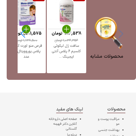
984,538
تومان
1,081,575
تومان
0
1,036,356
تومان
1,138,500
تومان
سافت ژل لیکوئی
قرص منو اورت کلسیم
کلسیم 6 پلاس آنتی
پلاس یوروویتال 45
محصولات مشابه
ایجینگ ...
عدد
محصولات
لینک های مفید
مراقبت پوست و
صفحه اصلی
داروخانه
مو
آنلاین دکتر فهیمه
گلستانی
بهداشت جنسی
درباره ما