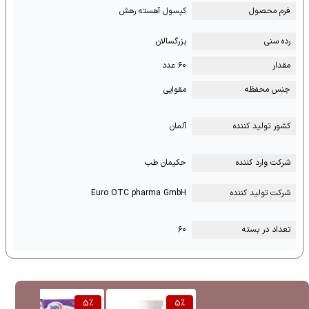
فرم محصول
کپسول آهسته رهش
رده سنی
بزرگسالان
مقدار
۶۰ عدد
جنس محفظه
مقوایی
کشور تولید کننده
آلمان
شرکت وارد کننده
حکیمان طب
شرکت تولید کننده
Euro OTC pharma GmbH
تعداد در بسته
۶۰
%
5
%
5
%