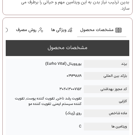
بدین ترتیب نیاز بدن به این ویتامین مهم و حیاتی را برطرف می
سازد.
مشخصات محصول
ویژگی ها
روش مصرف
ه
مشخصات محصول
برند
یوروویتال (Eurho Vital)
بارکد بین المللی
۰۲۹۴۹۸۸۹
کد مجوز بهداشتی
۳۰۲۰۱۳۰۰۷۱۵۲
تقویت رشد ناخن, تقویت کننده پوست, تقویت
کارایی
کننده سیستم ایمنی, تقویت کننده مو
ماده شاخص
روی (زینک)
ویتامین ها
C