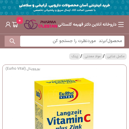
0
داروخانه آنلاین دکتر فهیمه گلستانی
/
/
مکمل غذایی
مواد معدنی
زینک
یوروویتال (Eurho Vital)