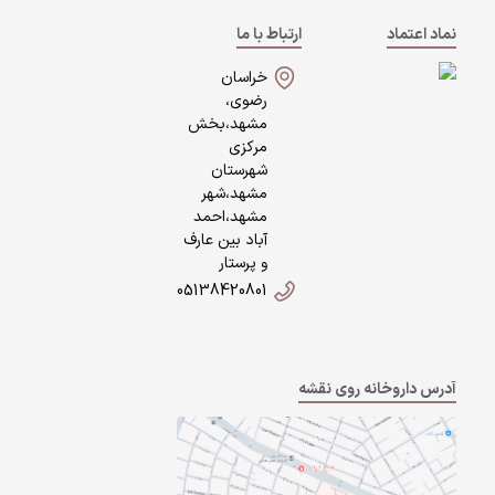
نماد اعتماد
ارتباط با ما
خراسان
رضوی،
مشهد،بخش
مرکزی
شهرستان
مشهد،شهر
مشهد،احمد
آباد بین عارف
و پرستار
05138420801
آدرس داروخانه روی نقشه