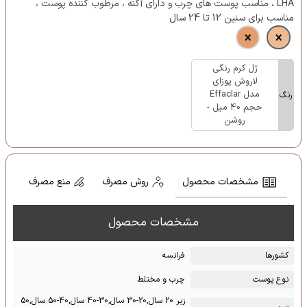
LHA ، مناسب پوست های چرب و دارای آکنه ، مرطوب کننده پوست ،
مناسب برای سنین 12 تا 24 سال
ژل کرم رنگی
لاروش پوزای
مدل Effaclar
رنگ
حجم 40 میل -
روشن
مشخصات محصول
روش مصرف
منع مصرف
مشخصات محصول
کشور‌ها
فرانسه
نوع پوست
چرب و مختلط
زیر 20 سال,20-30 سال,30-40 سال,40-50 سال,50