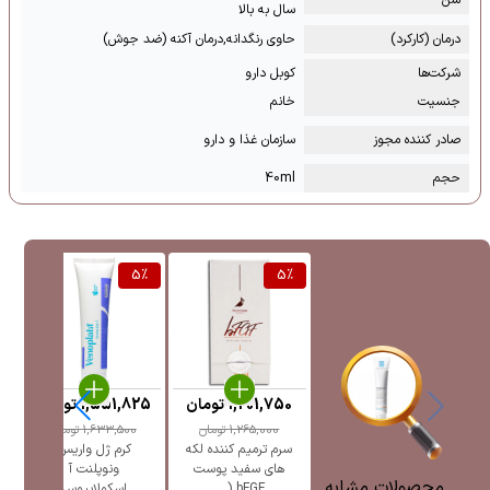
سن
سال به بالا
درمان (کارکرد)
حاوی رنگدانه,درمان آکنه (ضد جوش)
شرکت‌ها
کوبل دارو
جنسیت
خانم
صادر کننده مجوز
سازمان غذا و دارو
حجم
40ml
%
5
%
5
%
1,201,750
تومان
1,551,825
تومان
5
1,265,000
تومان
1,633,500
تومان
سرم ترمیم کننده لکه
کرم ژل واریس
ژل
های سفید پوست
ونوپلنت آ
پ
محصولات مشابه
bFGF ( ...
اسکولاپیوس