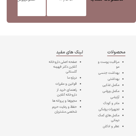
محصولات
لینک های مفید
مراقبت پوست و
صفحه اصلی
داروخانه
مو
آنلاین دکتر فهیمه
گلستانی
بهداشت جنسی
درباره ما
بهداشتی
قوانین و مقررات
مکمل غذایی
راهنمای خرید از
مکمل ورزشی
داروخانه آنلاین
آرایشی
مجوزها و پروانه ها
مادر و کودک
حفظ و رعایت حریم
تجهیزات پزشکی
شخصی مشتریان
مکمل های کمک
درمانی
عطر و ادکلن