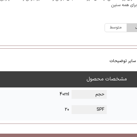
رای همه سنین
متوسط
سایر توضیحات
مشخصات محصول
حجم
40ml
20
SPF