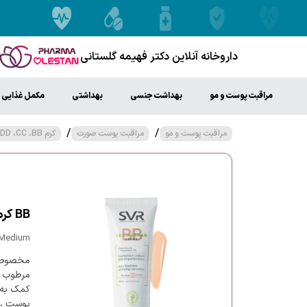
داروخانه آنلاین دکتر فهیمه گلستانی
مراقبت پوست و مو
بهداشت جنسی
بهداشتی
مکمل غذایی
/
/
مراقبت پوست و مو
مراقبت پوست صورت
کرم DD ،CC ،BB
BB کرم اس وی آر مدل Sebiaclear با SPF20 حجم 40 میل
 Medium
مخصوص پ
مرطوب کن
کمک به 
پوست ، د