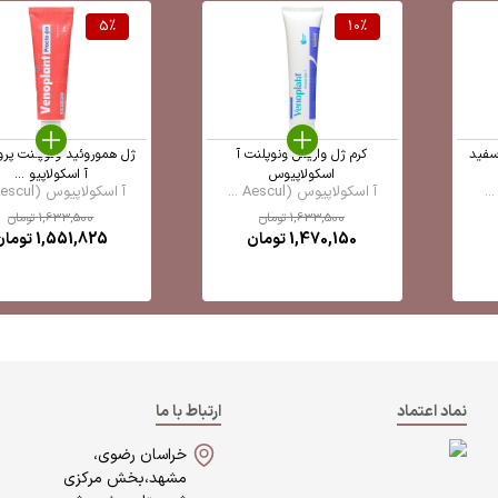
5
%
10
%
سفید
کرم ژل واریس ونوپلنت آ
ژل هموروئید ونوپلنت پرو
اسکولاپیوس
آ اسکولاپیو ...
آ اسکولاپیوس (Aescul ...
آ اسکولاپیوس (Aescul ...
1,633,500
تومان
1,633,500
تومان
1,470,150
تومان
1,551,825
تومان
نماد اعتماد
ارتباط با ما
خراسان رضوی،
مشهد،بخش مرکزی