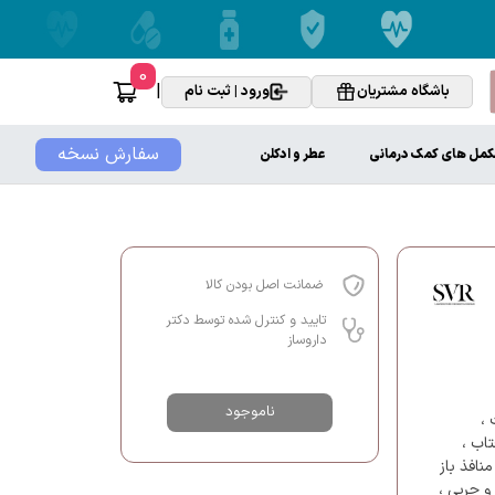
0
|
باشگاه مشتریان
ورود | ثبت نام
سفارش نسخه
کمل های کمک درمانی
عطر و ادکلن
ضمانت اصل بودن کالا
تایید و کنترل شده توسط دکتر
داروساز
ناموجود
،
اب ،
نافذ باز
و چربی ،