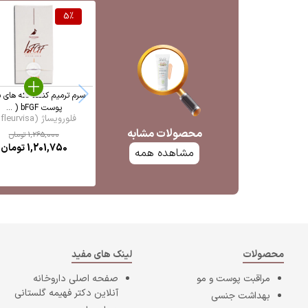
5
%
سرم ترمیم کننده لکه های 
پوست bFGF ( ...
فلورویساژ (fleurvisa ...
محصولات مشابه
1,265,000
تومان
1,201,750
تومان
مشاهده همه
محصولات
لینک های مفید
مراقبت پوست و مو
صفحه اصلی
داروخانه
آنلاین دکتر فهیمه گلستانی
بهداشت جنسی