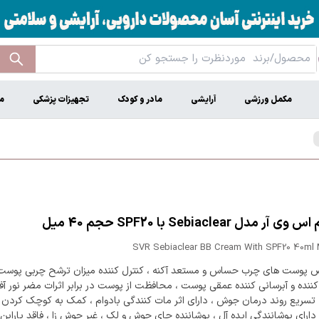
مکمل ورزشی
آرایشی
مادر و کودک
تجهیزات پزشکی
م
SVR Sebiaclear BB Cream With SPF20 40ml
وست های چرب حساس و مستعد آکنه ، کنترل کننده میزان ترشح چربی پوست 
نده و آبرسانی کننده عمقی پوست ، محافظت از پوست در برابر اثرات مضر نور آفت
تسریع روند درمان جوش ، دارای اثر مات کنندگی بادوام ، کمک به کوچک کردن م
ارای پوشانندگی ایده آل ، پوشاننده جای جوش و لک ، غیر جوش زا ، فاقد پارابن 