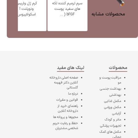
سرم ترمیم کننده لکه
کرم ژل واریس
ژل
های سفید پوست
ونوپلنت آ
پ
محصولات مشابه
bFGF ( ...
اسکولاپیوس
محصولات
لینک های مفید
مراقبت پوست و
صفحه اصلی
داروخانه
مو
آنلاین دکتر فهیمه
گلستانی
بهداشت جنسی
درباره ما
بهداشتی
قوانین و مقررات
مکمل غذایی
راهنمای خرید از
مکمل ورزشی
داروخانه آنلاین
آرایشی
مجوزها و پروانه ها
مادر و کودک
حفظ و رعایت حریم
تجهیزات پزشکی
شخصی مشتریان
مکمل های کمک
درمانی