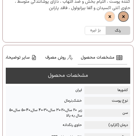
کننده پوست ، التیام بخش و ضد التهاب ، دارای پوشانندگی متوسط ،
حاوی آنتی اکسیدان و آلفا بیزابولول ، فاقد پارابن
بژ تیره
رنگ
مشخصات محصول
روش مصرف
سایر توضیحات
مشخصات محصول
کشور‌ها
ایران
نوع پوست
خشک,نرمال
زیر 20 سال,20-30 سال,30-40 سال,40-50 سال,50
سن
سال به بالا
درمان (کارکرد)
حاوی رنگدانه