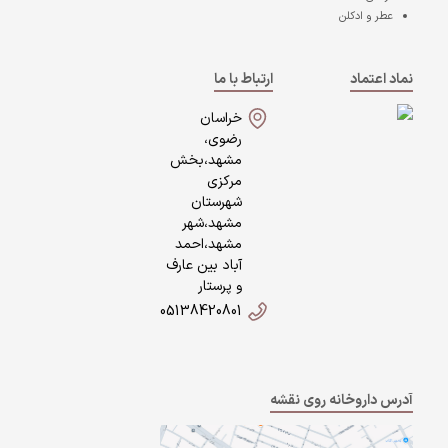
عطر و ادکلن
نماد اعتماد
ارتباط با ما
خراسان
رضوی،
مشهد،بخش
مرکزی
شهرستان
مشهد،شهر
مشهد،احمد
آباد بین عارف
و پرستار
05138420801
آدرس داروخانه روی نقشه