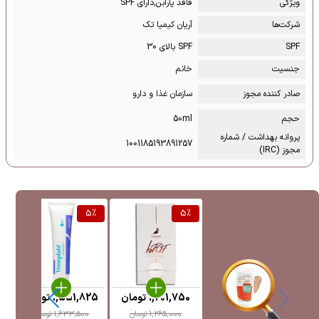
ویژگی
فاقد پارابن,دارای SPF
شرکت‌ها
آریان کیمیا تک
SPF
SPF بالای 30
جنسیت
خانم
صادر کننده مجوز
سازمان غذا و دارو
حجم
50ml
پروانه بهداشت / شماره
1001185193891257
مجوز (IRC)
%
5
%
5
%
1,201,750
تومان
1,551,825
تومان
5
1,265,000
تومان
1,633,500
تومان