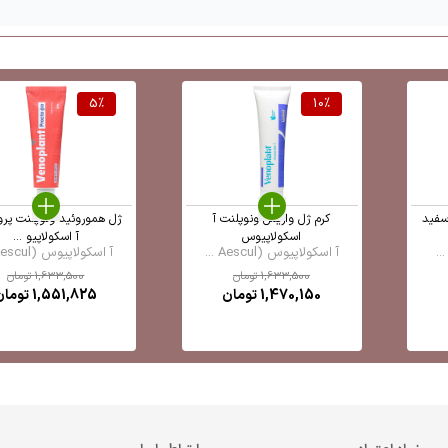
5
%
10
%
سفید
کرم ژل واریس ونوپلنت آ
ژل هموروئید ونوپلنت پرو
اسکولاپیوس
آ اسکولاپیو ...
آ اسکولاپیوس (Aescul ...
آ اسکولاپیوس (Aescul ...
1,633,500
تومان
1,633,500
تومان
1,470,150
تومان
1,551,825
تومان