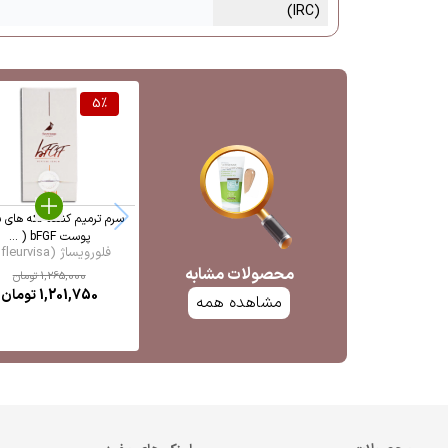
(IRC)
5
%
سرم ترمیم کننده لکه های 
پوست bFGF ( ...
فلورویساژ (fleurvisa ...
محصولات مشابه
1,265,000
تومان
1,201,750
تومان
مشاهده همه