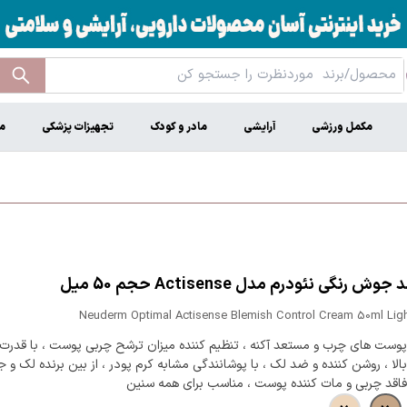
مکمل ورزشی
آرایشی
مادر و کودک
تجهیزات پزشکی
م
ش رنگی نئودرم مدل Actisense حجم 50 میل
Neuderm Optimal Actisense Blemish Control Cream 50ml Ligh
وست های چرب و مستعد آکنه ، تنظیم کننده میزان ترشح چربی پوست ، با قدر
الا ، روشن کننده و ضد لک ، با پوشانندگی مشابه کرم پودر ، از بین برنده لک و 
اقد چربی و مات کننده پوست ، مناسب برای همه سنین