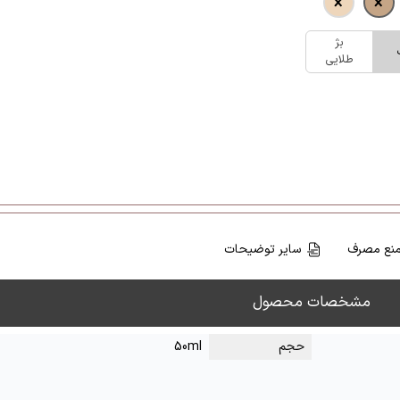
بژ
طلایی
نع مصرف
سایر توضیحات
مشخصات محصول
حجم
50ml