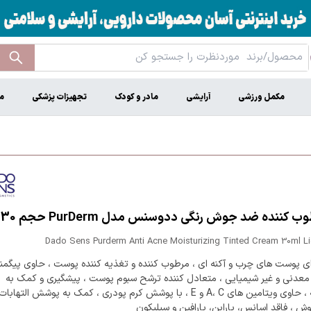
مکمل ورزشی
آرایشی
مادر و کودک
تجهیزات پزشکی
م
 کننده ضد جوش رنگی ددوسنس مدل PurDerm حجم 30 میل
Dado Sens Purderm Anti Acne Moisturizing Tinted Cream 30ml Li
ی پوست های چرب و آکنه ای ، مرطوب کننده و تغذیه کننده پوست ، حاوی پیگم
معدنی و غیر شیمیایی ، متعادل کننده ترشح سبوم پوست ، پیشگیری و کمک به
کنترل آکنه ، حاوی ویتامین های A، C و E ، با پوشش کرم پودری ، کمک به پوشش التهابات
ش ، فاقد اسانس، پارابن، پارافین و سیلیکون