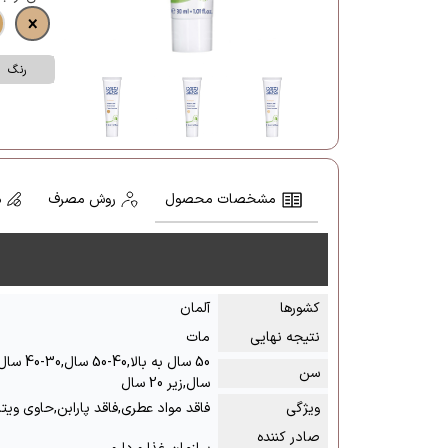
رنگ
مشخصات محصول
روش مصرف
م
کشور‌ها
آلمان
نتیجه نهایی
مات
سن
سال,زیر 20 سال
ویژگی
فاقد مواد عطری,فاقد پارابن,حاوی ویت
صادر کننده