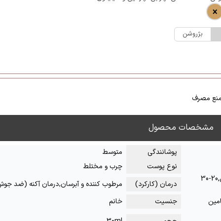
بژروشن
نع مصرف
مشخصات محصول
پوشانندگی
متوسط
نوع پوست
چرب و مختلط
50 سال به بالا,40-50 سال,30-40 سال,20-30
درمان (کارکرد)
مرطوب کننده و آبرسان,درمان آکنه (ضد جو
امین
جنسیت
خانم