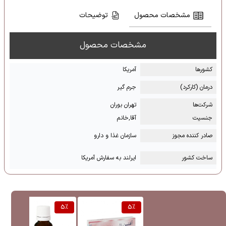
مشخصات محصول
توضیحات
مشخصات محصول
کشور‌ها
آمریکا
درمان (کارکرد)
جرم گیر
شرکت‌ها
تهران بوران
جنسیت
آقا,خانم
صادر کننده مجوز
سازمان غذا و دارو
ساخت کشور
ایرلند به سفارش آمریکا
%
5
%
5
%