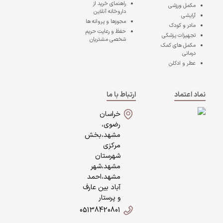
راهنمای خرید از
مکمل ورزشی
داروخانه آنلاین
آرایشی
مجوزها و پروانه ها
مادر و کودک
حفظ و رعایت حریم
تجهیزات پزشکی
شخصی مشتریان
مکمل های کمک
درمانی
عطر و ادکلن
نماد اعتماد
ارتباط با ما
خراسان
رضوی،
مشهد،بخش
مرکزی
شهرستان
مشهد،شهر
مشهد،احمد
آباد بین عارف
و پرستار
05138420801