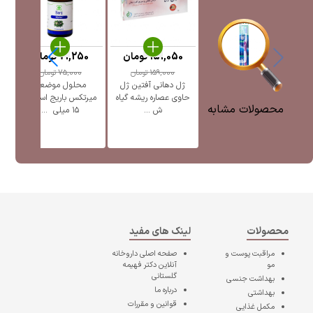
151,050
تومان
71,250
تومان
159,000
تومان
75,000
تومان
ژل دهانی آفتین ژل
محلول موضعی
حاوی عصاره ریشه گیاه
میرتکس باریج اسانس
محصولات مشابه
ش ...
۱۵ میلی ‎ ...
محصولات
لینک های مفید
مراقبت پوست و
صفحه اصلی
داروخانه
مو
آنلاین دکتر فهیمه
گلستانی
بهداشت جنسی
درباره ما
بهداشتی
قوانین و مقررات
مکمل غذایی