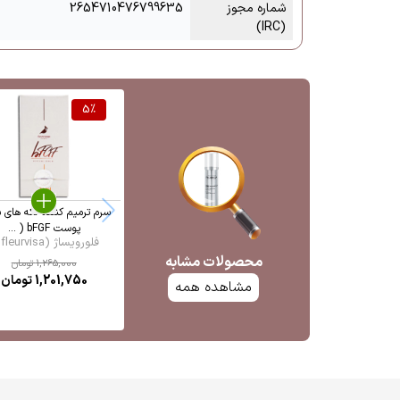
شماره مجوز
2654710476799635
(IRC)
5
%
سرم ترمیم کننده لکه های 
پوست bFGF ( ...
فلورویساژ (fleurvisa ...
محصولات مشابه
1,265,000
تومان
1,201,750
تومان
مشاهده همه