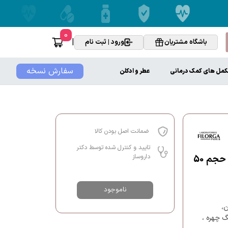
0
|
باشگاه مشتریان
ورود | ثبت نام
سفارش نسخه
کمل های کمک درمانی
عطر و ادکلن
ضمانت اصل بودن کالا
تایید و کنترل شده توسط دکتر
داروساز
فلوئید بازسازی کننده و ضد چروک فیلورگا مدل NCTF Reverse Mat حجم 50
ناموجود
ن،
رنگ چهره ،