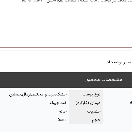
 منافذ باز پوست ، مات کننده ، مناسب برای سنین 30 سال به بالا
سایر توضیحات
مشخصات محصول
نوع پوست
خشک,چرب و مختلط,نرمال,حساس
درمان (کارکرد)
ضد چروک
جنسیت
خانم
حجم
50ml