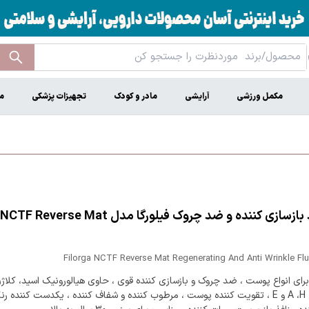
مکمل ورزشی
آرایشی
مادر و کودک
تجهیزات پزشکی
م
Filorga NCTF Reverse Mat Regenerating And Anti Wrinkle Fl
ای انواع پوست ، ضد چروک و بازسازی کننده قوی ، حاوی هیالورونیک اسید، کلاژ
ویتامین A ،H و E ، تقویت کننده پوست ، مرطوب کننده و شفاف کننده ، یکدست کننده 