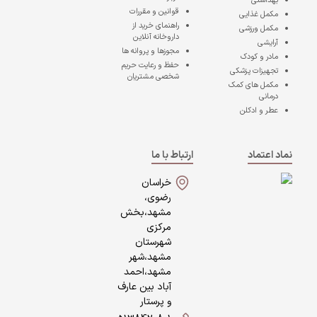
بهداشتی
قوانین و مقررات
مکمل غذایی
راهنمای خرید از
مکمل ورزشی
داروخانه آنلاین
آرایشی
مجوزها و پروانه ها
مادر و کودک
حفظ و رعایت حریم
تجهیزات پزشکی
شخصی مشتریان
مکمل های کمک
درمانی
عطر و ادکلن
نماد اعتماد
ارتباط با ما
خراسان
رضوی،
مشهد،بخش
مرکزی
شهرستان
مشهد،شهر
مشهد،احمد
آباد بین عارف
و پرستار