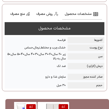
مشخصات محصول
روش مصرف
منع مصرف
مشخصات محصول
کشور‌ها
فرانسه
نوع پوست
خشک,چرب و مختلط,نرمال,حساس
زیر 20 سال,20-30 سال,30-40 سال,40-50 سال,50
سن
سال به بالا
درمان (کارکرد)
ضد لک
صادر کننده مجوز
سازمان غذا و دارو
حجم
30 میل
%
5
%
5
%