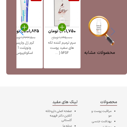
1,201,750
تومان
1,551,825
تومان
5
1,265,000
تومان
1,633,500
تومان
سرم ترمیم کننده لکه
کرم ژل واریس
ژل
های سفید پوست
ونوپلنت آ
پ
محصولات مشابه
bFGF ( ...
اسکولاپیوس
محصولات
لینک های مفید
مراقبت پوست و
صفحه اصلی
داروخانه
مو
آنلاین دکتر فهیمه
گلستانی
بهداشت جنسی
درباره ما