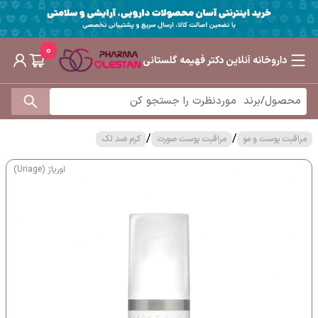
0
داروخانه آنلاین دکتر فهیمه گلستانی
/
/
مراقبت پوست و مو
مراقبت پوست صورت
کرم ضد لک
اوریاژ (Uriage)