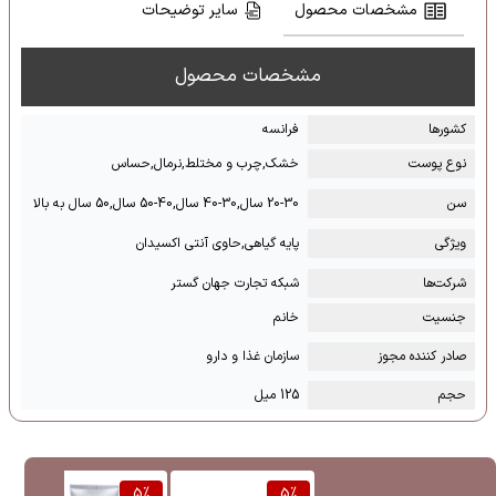
مشخصات محصول
سایر توضیحات
مشخصات محصول
کشور‌ها
فرانسه
نوع پوست
خشک,چرب و مختلط,نرمال,حساس
سن
20-30 سال,30-40 سال,40-50 سال,50 سال به بالا
ویژگی
پایه گیاهی,حاوی آنتی اکسیدان
شرکت‌ها
شبکه تجارت جهان گستر
جنسیت
خانم
صادر کننده مجوز
سازمان غذا و دارو
حجم
125 میل
%
5
%
5
%