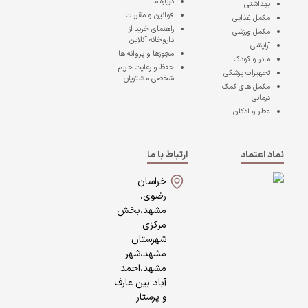
درباره ما
بهداشتی
قوانین و مقررات
مکمل غذایی
راهنمای خرید از
مکمل ورزشی
داروخانه آنلاین
آرایشی
مجوزها و پروانه ها
مادر و کودک
حفظ و رعایت حریم
تجهیزات پزشکی
شخصی مشتریان
مکمل های کمک
درمانی
عطر و ادکلن
نماد اعتماد
ارتباط با ما
خراسان
رضوی،
مشهد،بخش
مرکزی
شهرستان
مشهد،شهر
مشهد،احمد
آباد بین عارف
و پرستار