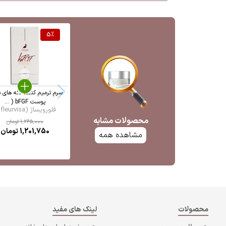
5
%
سرم ترمیم کننده لکه های 
پوست bFGF ( ...
فلورویساژ (fleurvisa ...
محصولات مشابه
1,265,000
تومان
1,201,750
تومان
مشاهده همه
محصولات
لینک های مفید