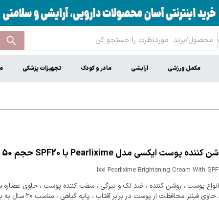
مکمل ورزشی
آرایشی
مادر و کودک
تجهیزات پزشکی
م
نده پوست ایکسی مدل Pearlixime با SPF20 حجم 50 میل
Ixxi Pearlixime Brightening Cream With SP
نواع پوست ، روشن کننده ، ضد لک و تیرگی ، سفت کننده پوست ، حاوی عصاره
حاوی فیلتر محافظت از پوست در برابر آفتاب ، پایه گیاهی ، مناسب 20 سال به بالا